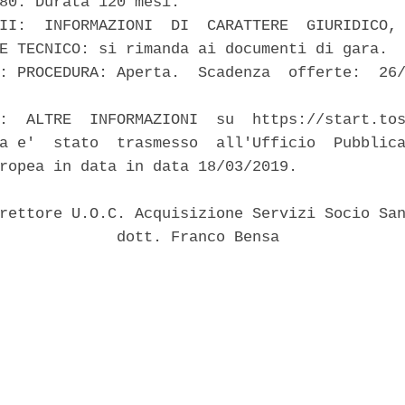
80. Durata 120 mesi. 

II:  INFORMAZIONI  DI  CARATTERE  GIURIDICO, 
E TECNICO: si rimanda ai documenti di gara. 

: PROCEDURA: Aperta.  Scadenza  offerte:  26/
:  ALTRE  INFORMAZIONI  su  https://start.tos
a e'  stato  trasmesso  all'Ufficio  Pubblica
ropea in data in data 18/03/2019. 

rettore U.O.C. Acquisizione Servizi Socio San
             dott. Franco Bensa 
