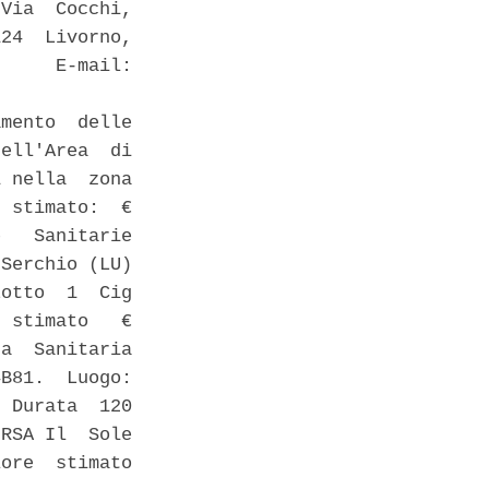
Via  Cocchi,

24  Livorno,

     E-mail:

mento  delle

ell'Area  di

 nella  zona

 stimato:  €

   Sanitarie

Serchio (LU)

otto  1  Cig

 stimato   €

a  Sanitaria

B81.  Luogo:

 Durata  120

RSA Il  Sole

ore  stimato
