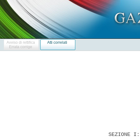
Avviso di rettifica
Atti correlati
Errata corrige
            
  SEZIONE I: