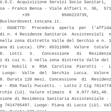
U.O.C. Acquisizione Servizi Socio Sanitari,  
sa - Franco Bensa - Viale Alfieri n. 36,  571
         +39             0586223739,         
@uslnordovest.toscana.it. 

:  OGGETTO:  Procedura  aperta  per  l'affida
di n. 4 Residenze Sanitarie  Assistenziali  n
nella zona distretto Valle del Serchio e n. 1
ana di Lucca). CPV: 85311000. Valore  totale 
0.  Lotti   3.   Concessione   di   Residenze
i di cui n. 2 nella zona distretto Valle del 
rto  Nobili  e  RSA  Carolina  Pierotti  -  L
 Luogo:  Valle  del  Serchio  Lucca.  Valore 
0. Durata 120 mesi. Concessione  di  Residenz
e - RSA Paoli Puccetti. - Lotto 2 Cig 7814774
rchio (LU). Valore stimato  €  8.077.581,40. 
sione di Residenza Sanitaria Assistenziale - 
g 7814785497. Luogo: Piana di Lucca (LU). Val