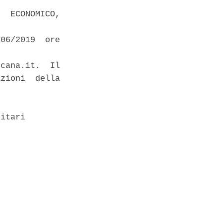
  ECONOMICO,

06/2019  ore

cana.it.  Il

zioni  della

itari 
