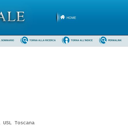
HOME
L SOMMARIO
TORNA ALLA RICERCA
TORNA ALL'INDICE
PERMALINK
 USL Toscana
