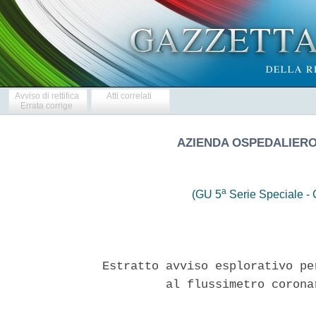
Avviso di rettifica
Atti correlati
Errata corrige
AZIENDA OSPEDALIERO 
a
(GU 5
Serie Speciale - C
Estratto avviso esplorativo pe
         al flussimetro corona