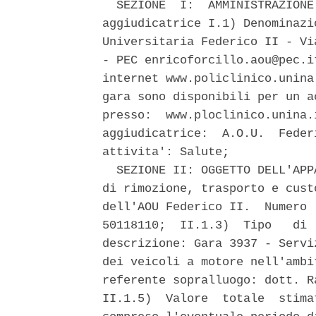
  SEZIONE  I:  AMMINISTRAZIONE
aggiudicatrice I.1) Denominazi
Universitaria Federico II - Vi
- PEC enricoforcillo.aou@pec.i
internet www.policlinico.unina
gara sono disponibili per un a
presso:  www.ploclinico.unina.
aggiudicatrice:  A.O.U.  Feder
attivita': Salute; 

  SEZIONE II: OGGETTO DELL'APP
di rimozione, trasporto e cust
dell'AOU Federico II.  Numero 
50118110;  II.1.3)  Tipo   di 
descrizione: Gara 3937 - Servi
dei veicoli a motore nell'ambi
referente sopralluogo: dott. R
II.1.5)  Valore  totale  stima