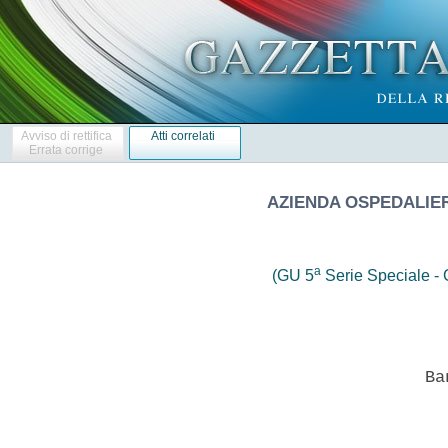
Avviso di rettifica
Atti correlati
Errata corrige
AZIENDA OSPEDALIERA
a
(GU 5
Serie Speciale - C
                            Ban