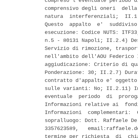
compreso l'eventuale periodo d
comprensivo degli oneri  della
natura  interferenziali;  II.1
Questo  appalto  e'  suddiviso
esecuzione: Codice NUTS: ITF33
n.5 - 80131 Napoli; II.2.4) De
Servizio di rimozione, traspor
nell'ambito dell'AOU Federico 
aggiudicazione: Criterio di qu
Ponderazione: 30; II.2.7) Dura
contratto d'appalto e' oggetto
sulle varianti: No; II.2.11) I
eventuale  periodo  di  prorog
Informazioni relative ai  fond
Informazioni  complementari:  
sopralluogo: Dott. Raffaele De
3357623589,   email:raffaele.d
termine per richiesta  di  chi