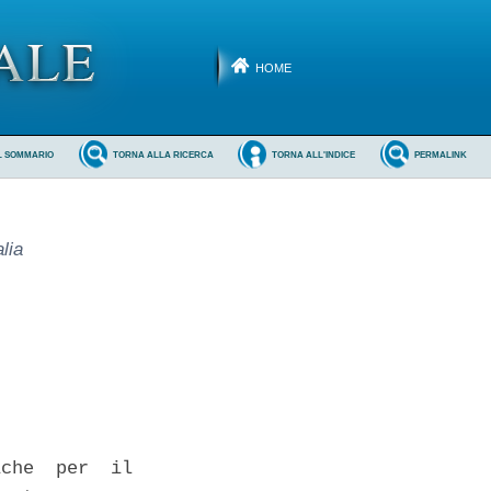
HOME
L SOMMARIO
TORNA ALLA RICERCA
TORNA ALL'INDICE
PERMALINK
lia