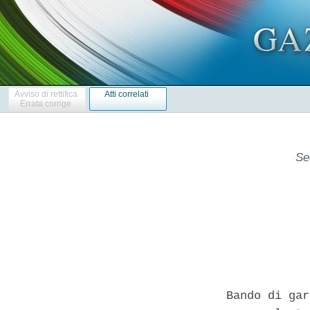
Avviso di rettifica
Atti correlati
Errata corrige
Se
 
Bando di gara - Servizio assicurativo rimborso spese mediche  per  il
personale tecnico-amministrativo, per  il  personale  docente  e  per
assegnisti e dottorandi con borsa  dell'Universita'  degli  Studi  di
                               Milano 
 

  SEZIONE I: AMMINISTRAZIONE AGGIUDICATRICE 
  I.1) Denominazione, indirizzi  e  punti  di  contatto:  Universita'
degli Studi di Milano, Direzione  Legale  e  centrale  acquisti,  Via
Festa del Perdono n. 7 - 20122 Milano, Italia - Tel.  +39.02.50312055
-  PEC:  unimi@postecert.it;  e-mail:  settore.gare@unimi.it  -  URL:
http://www.unimi.it.  La   presentazione   delle   offerte   avverra'
esclusivamente in via telematica  con  le  modalita'  previste  dalla
piattaforma Appalti&Contratti e-Procurement.  Il  concorrente  dovra'
essere registrato sulla piattaforma. Si rimanda  al  Disciplinare  di
Gara per le modalita' operative - I.3) Comunicazione I  documenti  di
gara sono disponibili per un accesso gratuito, illimitato  e  diretto
presso:    https://unimi.ubuy.cineca.it/PortaleAppalti/it/homepage.wp
Ulteriori informazioni  sono  disponibili  presso  l'indirizzo  sopra
indicato. Le offerte e le domande di partecipazione vanno inviate  in
versione elettronica all'indirizzo sopra indicato  --  I.4)  Tipo  di
amministrazione aggiudicatrice: Organismo di diritto pubblico -  I.5)
Principali settori di attivita': Istruzione. 
  SEZIONE II: OGGETTO DELL'APPALTO 
  II.1)  Entita'  dell'appalto  II.1.1)  Denominazione:  appalto  per
servizio  assicurativo  rimborso  spese  mediche  per  il   personale
tecnico-amministrativo, per il personale docente e per  assegnisti  e
dottorandi con borsa dell'Universita' degli Studi di  Milano.  numero
di riferimento: 19_180 - II.1.2) Codici CPV: 66510000-  II.1.3)  Tipo
di appalto: Servizi - II.1.4) Breve descrizione: appalto per servizio
assicurativo rimborso spese mediche - II.1.5) Valore totale  stimato:
€  5.294.700,00  -  II.1.6)  Informazioni  relative  ai  lotti:   Non
suddiviso in Lotti, in considerazione della non frazionabilita' della
prestazione connessa all'oggetto del servizio - II.2)  Descrizione  -
II.2.3) Luogo di esecuzione: Milano - Codice NUTS:  ITC4C  -  II.2.4)
Descrizione dell'appalto: appalto per servizio assicurativo  rimborso
spese  mediche  per  il  personale  tecnico-amministrativo,  per   il
personale  docente  e  per  assegnisti   e   dottorandi   con   borsa
dell'Universita' degli Studi di Milano. CIG 7856662296.  Gli  importi
sopra indicati sono da intendersi  comprensivi  di  ogni  imposta  ed
onere  fiscale.  L'importo  degli   oneri   per   la   sicurezza   da
interferenze, non soggetto a ribasso, e' pari a € 0,00 (in quanto non
sussiste interferenza) - II.2.5) Criteri di aggiudicazione: il prezzo
non e' il solo criterio di aggiudicazione  e  tutti  i  criteri  sono
indicati solo nei documenti di  gara  -  II.2.6)  Valore  stimato:  €
5.294.700,00 - II.2.7) Durata del contratto  d'appalto,  dell'accordo
quadro o del sistema dinamico di acquisizione:  36  mesi  -  II.2.10)
Informazioni sulle varianti: Non autorizzate - II.2.11)  Informazioni
relative alle opzioni: no - II.2.13) Informazioni relative  ai  fondi
dell'Unione europea: L'appalto non e'  connesso  a  un  progetto  e/o
programma  finanziato  dai  fondi  dell'Unione  europea  -   II.2.14)
Informazioni complementari: La  stazione  appaltante  si  riserva  la
facolta' di rinnovare il contratto, alle medesime condizioni, per una
durata pari a 2 anni, per un importo lordo presunto e  non  garantito
di € 2.117.880,00 per il biennio,  comprensivo  di  ogni  imposta  ed
onere  fiscale.  L'importo  degli   oneri   per   la   sicurezza   da
interferenze, non soggetto a ribasso, e' pari a € 0,00 (in quanto non
sussiste interferenza). 
    
  SEZIONE  III:  INFORMAZIONI  DI  CARATTERE  GIURIDICO,   ECONOMICO,
FINANZIARIO E TECNICO 
  III.1)   Condizioni   di   partecipazione   III.1.1)   Abilitazione
all'esercizio  dell'attivita'  professionale,  inclusi  i   requisiti
relativi  all'iscrizione  nell'albo  professionale  o  nel   registro
commerciale: a) assenza delle cause di esclusione di cui all'art.  80
D.Lgs.  n.  50/2016  e  di  divieti  a  contrarre  con  la   pubblica
amministrazione; b) assenza delle situazioni di cui all'art 53  comma
16-ter D.Lgs. n. 165/2001 s.m.i. (c.d. clausola di  Pantouflage);  c)
accettazione delle clausole contenute  nel  patto  di  integrita'  ai
sensi dell'art. 1, co. 17, L. 190/2012; d)  Iscrizione  nel  registro
tenuto dalla Camera di commercio industria, artigianato e agricoltura
oppure nel registro delle commissioni provinciali  per  l'artigianato
per attivita' coerenti con quelle oggetto della presente procedura di
gara; e) Autorizzazione all'esercizio delle assicurazioni private con
riferimento al ramo malattia, in base al D.Lgs. 209/2005;  f)  Legale
rappresentanza e stabile organizzazione in Italia o, in generale,  in
Stati membri dell'Unione Europea, purche'  sussistano  le  condizioni
richieste dalla  vigente  normativa  per  l'esercizio  dell'attivita'
assicurativa in regime di liberta' di stabilimento  o  in  regime  di
libera prestazione di servizi nel territorio dello Stato italiano.  -
III.1.2) Capacita' economica  e  finanziaria:  criteri  di  selezione
indicati nei documenti di gara - III.1.3) Capacita'  professionale  e
tecnica: criteri di selezione indicati nei documenti di gara. 
    
  SEZIONE IV: PROCEDURA 
  IV.1) Descrizione IV.1.1) Tipo di  procedura:  Procedura  aperta  -
IV.1.8) Informazioni  relative  all'accordo  sugli  appalti  pubblici
(AAP): L'appalto non e' disciplinato dall'AAP - IV.2) Informazioni di
carattere amministrativo IV.2.2) Termine  per  il  ricevimento  delle
offerte o delle domande  di  partecipazione:  16/05/2019  ora  locale
16:00 -  IV.2.4)  Lingue  utilizzabili  per  la  presentazione  delle
offerte o delle domande di partecipazione: Italiano - IV.2.6) Periodo
minimo  durante  il  quale  l'offerente  e'  vincolato  alla  propria
offerta: 240 giorni dal  termine  ultimo  per  il  ricevimento  delle
offerte  -  IV.2.7)  Modalita'  di  apertura  delle  offerte:   Data:
20/05/2019 Ora 10:00 Luogo: seduta pubblica virtuale presso una  sala
del Rettorato dell'Universita' degli Studi di Milano, via  Festa  del
Perdono 7.  Eventuali  variazioni  relative  alla  data/ora/luogo  di
apertura  delle  offerte  saranno  comunicate  mediante   piattaforma
telematica nella scheda di dettaglio  della  presente  procedura.  E'
comunque possibile per gli operatori economici che  hanno  presentato
offerta, partecipare alle  sedute  virtuali  e  vedere  lo  stato  di
avanzamento delle attivita' della commissione giudicatrice attraverso
l'accesso alla propria area riservata della piattaforma telematica. 
    
  SEZIONE VI: ALTRE INFORMAZIONI 
  VI.1)  Informazioni  relative  alla  rinnovabilita':  no  -   VI.2)
Informazioni  relative  ai  flussi  di  lavoro   elettronici:   sara'
accettata  la   fatturazione   elettronica   -   VI.3)   Informazioni
complementari: Responsabile Unico del procedimento: Dott.ssa Fabrizia
Morasso, Capo Settore Gare, Direzione  Legale  e  Centrale  Acquisti.
Garanzie richieste: cauzione provvisoria ai sensi dell'art. 93 D.Lgs.
50/2016; cauzione definitiva ai sensi dell'art. 103  D.Lgs.  50/2016.
Ammessa la coassicurazione fermo l'obbligo di garantire il riparto al
100%. Il subappalto e' ammesso, ai sensi  dell'art.  105  del  D.Lgs.
50/2016, nei limiti di legge.  Eventuali  richieste  di  informazioni
complementari  dovranno  essere  presentate  entro  e  non  oltre  il
06/05/2019 mediante piattaforma telematica. Le risposte alle predette
richieste saranno pubblicate nella scheda di dettaglio della presente
procedura  sulla  piattaforma  telematica.  Gli  operatori  economici
partecipanti all'appalto dovranno versare, ai sensi dell'art. 1,  co.
65 e 67, L. 266/2005, a favore di ANAC un contributo pari a € 200,00.
Con riferimento alle cause di esclusione e all'istituto del  soccorso
istruttorio si richiama l'art. 83, co. 9, del D.Lgs. n. 50/2016;  per
le modalita' di applicazione dello stesso si rinvia  al  disciplinare
di gara. Con riferimento all'avvalimento si richiama  l'art.  89  del
D.Lgs. n. 50/2016 e si rinvia a quanto specificato  nel  disciplinare
di gara.  L'Amministrazione  si  avvarra'  del  sistema  AVCPass,  in
conformita' alla  normativa  vigente.  La  valutazione  dell'anomalia
delle  offerte  avverra'  ai  sensi   di   Legge.   L'Amministrazione
procedera' all'aggiudicazione anche in presenza di una  sola  offerta
valida ritenuta congrua e conveniente.  Il  contratto  non  conterra'
alcuna  clausola  compromissoria  per  la  soluzione   di   eventuali
controversie circa l'applicazione, l'integrazione, l'esecuzione o  la
risoluzione del contratto stesso.  L'Amministrazione  si  riserva  di
applicare  quanto  disposto  all'art.  110  del  D.Lgs.  50/2016.  Il
concorrente dovra' indicare, in sede di offerta, l'indirizzo  PEC  al
quale l'Amministrazione inviera' le comunicazioni inerenti alla gara.
Ai sensi degli artt. 37 e 216, co. 11, del D.Lgs. n. 50/2016, nonche'
del D.L. 244/16 "sono posti a carico dell'aggiudicatario le spese  di
pubblicazione del bando sulla GURI e gli oneri di pubblicita'  legali
conseguenti alle spese per la pubblicazione dei bandi e degli  avvisi
di gara  sui  quotidiani".  -  VI.4)  Procedure  di  ricorso  VI.4.1)
Organismo  responsabile  delle  procedure   di   ricorso:   Tribunale
Amministrativo Regionale della Lombardia - Via Corridoni 39  -  20122
Milano - Italia - Tel. +39 02760531 - VI.4.3) Procedure  di  ricorso:
Il termine  di  presentazione  di  ricorso  e'  di  30  giorni  dalla
comunicazione del provvedimento oggetto  di  impugnazione  -  VI.4.4)
Servizio  presso  il  quale  sono  disponibili   informazioni   sulle
procedure di ricorso: Universita' degli Studi  di  Milano  -  Settore
Gare - via Festa del Perdono  7  -  20122  Milano  -  VI.5)  Data  di
spedizione del presente avviso: 05/04/2019. 

         