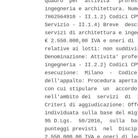
quadro  per  attivita'  profes
ingegneria e architettura. Num
7862564910 - II.1.2) Codici CP
Servizio - II.1.4) Breve  desc
servizi di architettura e inge
€ 2.550.000,00 IVA e oneri di 
relative ai lotti: non suddivi
Denominazione: Attivita' profe
ingegneria - II.2.2) Codici CP
esecuzione:  Milano  -  Codice
dell'appalto: Procedura aperta
con cui stipulare  un  accordo
nell'ambito dei  servizi  di  
Criteri di aggiudicazione: Off
individuata sulla base del mig
95 D.Lgs.  50/2016,  sulla  ba
punteggi previsti  nel  Discip
2.550.000,00 IVA e oneri di le