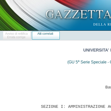
Avviso di rettifica
Atti correlati
Errata corrige
UNIVERSITA' 
a
(GU 5
Serie Speciale - C
                            Ban
  SEZIONE I: AMMINISTRAZIONE A