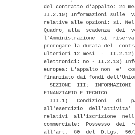
del contratto d'appalto: 24 me
II.2.10) Informazioni sulle  v
relative alle opzioni: si. Nel
Quadro, alla  scadenza  dei  v
l'Amministrazione  si  riserva
prorogare la durata del  contr
ulteriori 12 mesi  -  II.2.12)
elettronici: no - II.2.13) Inf
europea: L'appalto non  e'  co
finanziato dai fondi dell'Union
  SEZIONE  III:  INFORMAZIONI 
FINANZIARIO E TECNICO 

  III.1)   Condizioni   di   p
all'esercizio  dell'attivita' 
relativi  all'iscrizione  nell
commerciale:  Possesso  dei  r
all'art.  80  del  D.Lgs.  50/