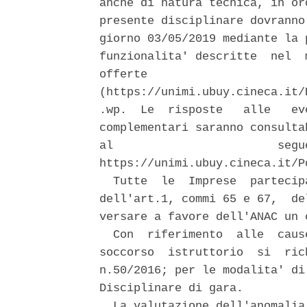
anche di natura tecnica, in or
presente disciplinare dovranno
giorno 03/05/2019 mediante la 
funzionalita' descritte  nel  
offerte                       
(https://unimi.ubuy.cineca.it/
.wp.  Le  risposte   alle   ev
complementari saranno consulta
al                        segu
https://unimi.ubuy.cineca.it/P
  Tutte  le  Imprese  partecip
dell'art.1, commi 65 e 67,  de
versare a favore dell'ANAC un 
  Con  riferimento  alle  caus
soccorso  istruttorio  si  ric
n.50/2016; per le modalita' di
Disciplinare di gara. 

  La valutazione dell'anomalia