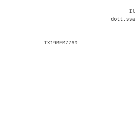
                            Il 
                      dott.ssa