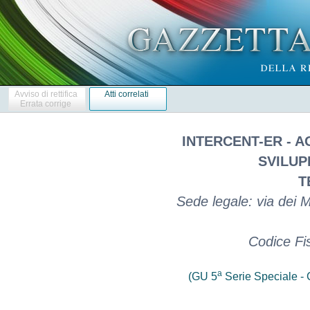
Avviso di rettifica
Atti correlati
Errata corrige
INTERCENT-ER - 
SVILUP
T
Sede legale: via dei 
Codice Fi
a
(GU 5
Serie Speciale - C