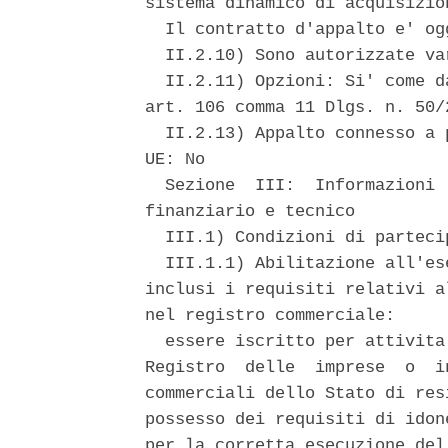
sistema dinamico di acquisizion
  Il contratto d'appalto e' og
  II.2.10) Sono autorizzate var
  II.2.11) Opzioni: Si' come d
art. 106 comma 11 Dlgs. n. 50/2
  II.2.13) Appalto connesso a 
UE: No 

  Sezione  III:  Informazioni 
finanziario e tecnico 

  III.1) Condizioni di partecip
  III.1.1) Abilitazione all'es
inclusi i requisiti relativi a
nel registro commerciale: 

  essere iscritto per attivita
Registro  delle  imprese  o  i
commerciali dello Stato di res
possesso dei requisiti di idon
per la corretta esecuzione del