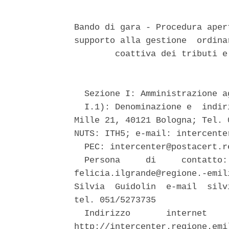
Bando di gara - Procedura aper
supporto alla gestione  ordina
        coattiva dei tributi e
  Sezione I: Amministrazione a
  I.1): Denominazione e  indir
Mille 21, 40121 Bologna; Tel. 
NUTS: ITH5; e-mail: intercente
  PEC: intercenter@postacert.r
  Persona     di     contatto:
felicia.ilgrande@regione.-emil
Silvia  Guidolin  e-mail  silv
tel. 051/5273735 

  Indirizzo       internet    
http://intercenter.regione.emi