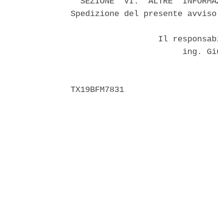
  SEZIONE  VI:  ALTRE  INFORMA
Spedizione del presente avviso 
                  Il responsab
                       ing. Gi