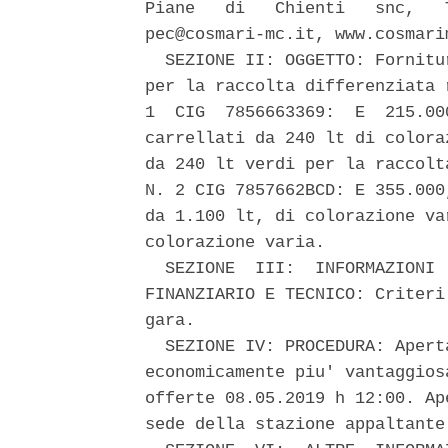
Piane   di   Chienti   snc,   
pec@cosmari-mc.it, www.cosmarim
  SEZIONE II: OGGETTO: Fornitu
per la raccolta differenziata 
1  CIG  7856663369:  E  215.00
carrellati da 240 lt di colora
da 240 lt verdi per la raccolt
N. 2 CIG 7857662BCD: E 355.000
da 1.100 lt, di colorazione va
colorazione varia. 

  SEZIONE  III:  INFORMAZIONI 
FINANZIARIO E TECNICO: Criteri
gara. 

  SEZIONE IV: PROCEDURA: Apert
economicamente piu' vantaggios
offerte 08.05.2019 h 12:00. Ap
sede della stazione appaltante.