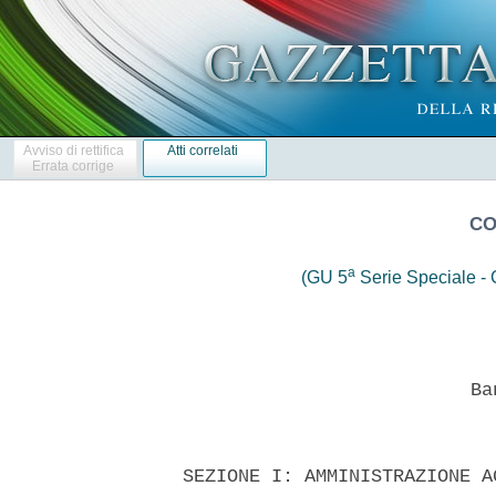
Avviso di rettifica
Atti correlati
Errata corrige
CO
a
(GU 5
Serie Speciale - C
                            Ban
  SEZIONE I: AMMINISTRAZIONE A