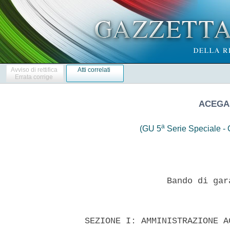
Avviso di rettifica
Atti correlati
Errata corrige
ACEGA
a
(GU 5
Serie Speciale - C
                  Bando di gar
  SEZIONE I: AMMINISTRAZIONE A