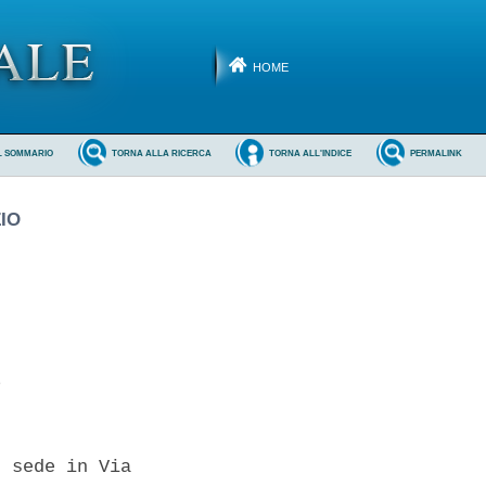
HOME
L SOMMARIO
TORNA ALLA RICERCA
TORNA ALL'INDICE
PERMALINK
IO
 

 sede in Via
