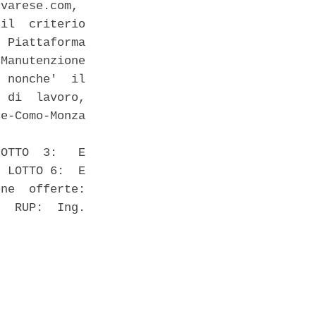
varese.com, 

il  criterio

 Piattaforma

Manutenzione

 nonche'  il

 di  lavoro,

e-Como-Monza

OTTO  3:   E

 LOTTO 6:  E

ne  offerte:

  RUP:  Ing.
