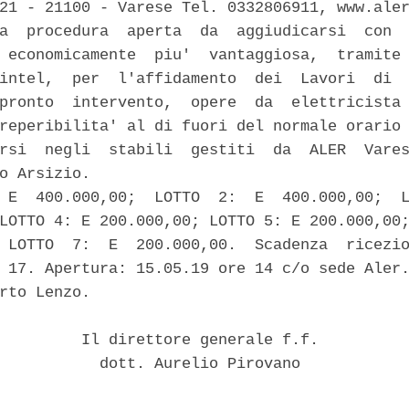
21 - 21100 - Varese Tel. 0332806911, www.aler
a  procedura  aperta  da  aggiudicarsi  con  
 economicamente  piu'  vantaggiosa,  tramite 
intel,  per  l'affidamento  dei  Lavori  di  
pronto  intervento,  opere  da  elettricista 
reperibilita' al di fuori del normale orario 
rsi  negli  stabili  gestiti  da  ALER  Vares
o Arsizio. 

 E  400.000,00;  LOTTO  2:  E  400.000,00;  L
LOTTO 4: E 200.000,00; LOTTO 5: E 200.000,00;
 LOTTO  7:  E  200.000,00.  Scadenza  ricezio
 17. Apertura: 15.05.19 ore 14 c/o sede Aler.
rto Lenzo. 

         Il direttore generale f.f. 

           dott. Aurelio Pirovano 
