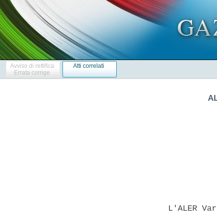
Avviso di rettifica
Atti correlati
Errata corrige
A
            
  L'ALER Var