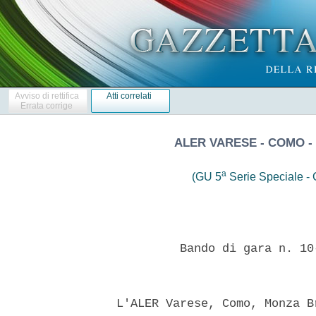
Avviso di rettifica
Atti correlati
Errata corrige
ALER VARESE - COMO -
a
(GU 5
Serie Speciale - C
           Bando di gara n. 10
  L'ALER Varese, Como, Monza B