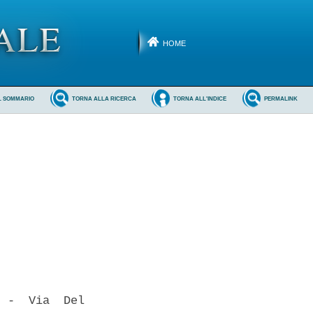
HOME
L SOMMARIO
TORNA ALLA RICERCA
TORNA ALL'INDICE
PERMALINK
 -  Via  Del
