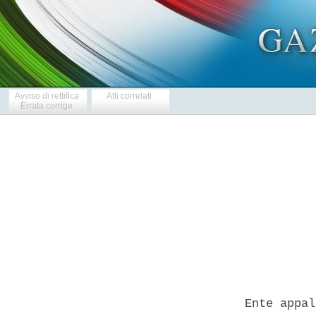
Avviso di rettifica
Atti correlati
Errata corrige
            
  Ente appal