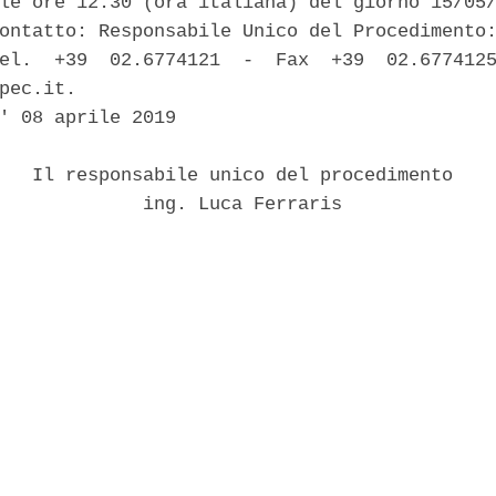
le ore 12:30 (ora italiana) del giorno 15/05/
ontatto: Responsabile Unico del Procedimento:
el.  +39  02.6774121  -  Fax  +39  02.6774125
pec.it. 

' 08 aprile 2019 

   Il responsabile unico del procedimento 

             ing. Luca Ferraris 
