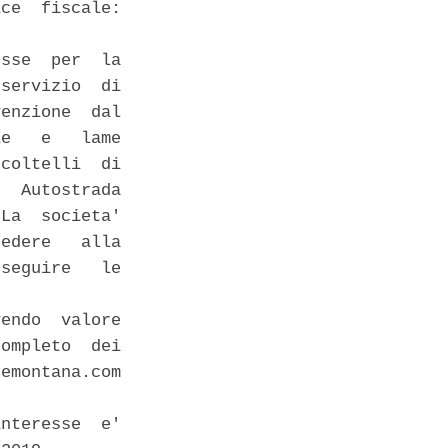
ce  fiscale:

sse  per  la

servizio  di

enzione  dal

e   e   lame

coltelli  di

  Autostrada

La  societa'

edere   alla

seguire   le

endo  valore

ompleto  dei

emontana.com

nteresse  e'
