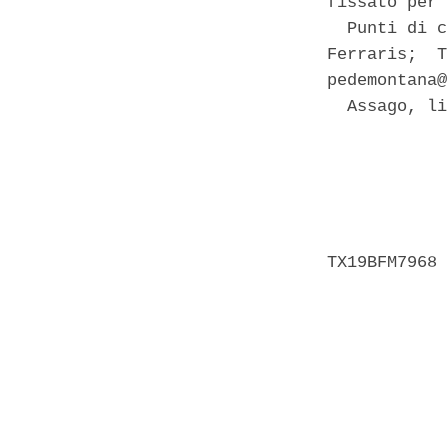
fissato per 
  Punti di c
Ferraris;  T
pedemontana@
  Assago, li
            
            