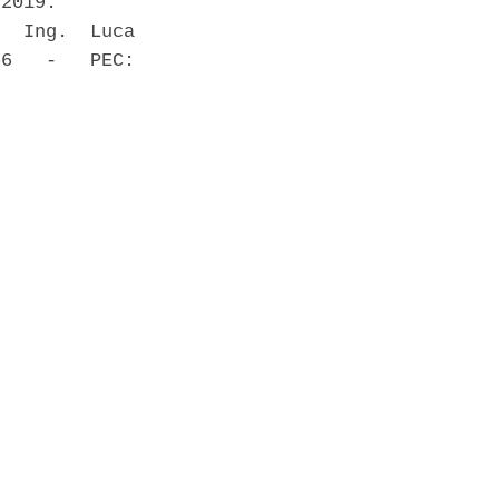
2019. 

  Ing.  Luca

6   -   PEC:
