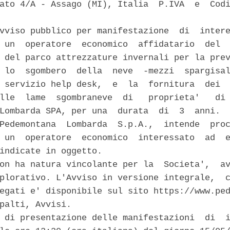
ato 4/A - Assago (MI), Italia  P.IVA  e  Codi


vviso pubblico per manifestazione  di  intere
 un  operatore  economico  affidatario  del  
 del parco attrezzature invernali per la prev
 lo  sgombero  della  neve  -mezzi  spargisal
 servizio help desk,  e  la  fornitura  dei  
lle  lame  sgombraneve  di   proprieta'   di 
Lombarda SPA, per una  durata  di  3  anni.  
Pedemontana  Lombarda  S.p.A.,  intende  proc
 un  operatore  economico  interessato  ad  e
indicate in oggetto. 

on ha natura vincolante per la  Societa',  av
plorativo. L'Avviso in versione integrale,  c
egati e' disponibile sul sito https://www.ped
palti, Avvisi. 

 di presentazione delle manifestazioni  di  i