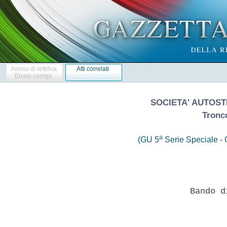
Avviso di rettifica
Atti correlati
Errata corrige
SOCIETA' AUTOST
Tronc
a
(GU 5
Serie Speciale - C
 
                       Bando di gara - Servizi 
 

  SEZIONE I: AMMINISTRAZIONE AGGIUDICATRICE 
  I.1) Denominazione e indirizzi: Societa' Autostrada Ligure  Toscana
p.a. - S.A.L.T. p.a. - Tronco Ligure Toscano - Via Don Enrico Tazzoli
9 - Lido di Camaiore (Lucca) - 55041 - Italia -  Punti  di  contatto:
Telefono: +39 05849091  -  All'attenzione  di:  Ufficio  del  facente
funzioni  Responsabile  del   Procedimento   -   Posta   elettronica:
salt@salt.it - Indirizzo pec: salt@legalmail.it - Fax: +39 0584909300
-    Indirizzo    internet    Profilo    di    committente:     (URL)
http://www.salt.it. Ulteriori informazioni sono disponibili presso: I
punti di contatto sopra indicati. 
  I.2 Appalto  Congiunto:  NO  -  l'appalto  e'  aggiudicato  da  una
centrale di committenza: NO 
  I.3 I documenti di gara  sono  disponibili  presso:  si  rinvia  al
disciplinare di gara. 
  Le offerte vanno inviate a: Studio Notarile Canali - Via G. Verdi 6
- 43121 Parma IT 
  I.4  Tipo  di  amministrazione  aggiudicatrice:  Concessionario  di
costruzione e gestione autostradale. 
  I.5 Principali settori di attivita': progettazione, costruzione  ed
esercizio di autostrade. 
  SEZIONE II: OGGETTO 
  II.1.1) Denominazione: Accordo quadro per servizio di  manutenzione
ordinaria opere in verde CIG 7832980B92 PA-09-19 
  II.1.2) Codici CPV: 77310000-6 
  II.1.3) Tipo di appalto: servizi 
  II.2) Descrizione. II.2.1) Luogo di esecuzione: tratte autostradali
A12 Sestri Levante - Livorno, A11 Viareggio - Lucca e A15  Fornola  -
La Spezia incluso raccordo per Lerici - codice NUTS ITI12. 
  II.2.2) Descrizione dell'appalto: l'accordo quadro ha  per  oggetto
l'esecuzione del servizio di manutenzione ordinaria  delle  opere  in
verde da  svolgersi  sul  tracciato  appartenente  al  Tronco  Ligure
Toscano della Committente, comprendente l'intero asse autostradale  e
tutte le aree a verde di proprieta' e di pertinenza della stessa o ad
essa  complementari,  anche  se  accessibili  solo  dalla  viabilita'
esterna, di cui si  elencano  le  seguenti  componenti  principali  a
titolo indicativo e  non  esaustivo:  Aree  autostradali  e  relativi
svincoli; Aree di parcheggio e di  sosta;  Aree  di  servizio.  Negli
elaborati di gara sono riportate le attivita' principali  costituenti
l'accordo quadro. Il presente appalto non e' diviso in  lotti  quanto
trattasi di un intervento che per ragioni di sicurezza deve  avvenire
per fasi strettamente coordinate tra loro. 
  II.2.3) Criterio di  aggiudicazione:  Offerta  economicamente  piu'
vantaggiosa ai sensi di quanto previsto dall'art. 95,  comma  2,  del
D.Lgs. n. 50/2016 e s.m.i. secondo i criteri e parametri indicati  in
dettaglio nel documento "Criteri di valutazione"  facente  parte  dei
documenti di gara. Si precisa che l'aggiudicazione verra'  effettuata
con deliberazione dei competenti organi della Stazione Appaltante. 
  II.2.4.) Valore Stimato: L'importo complessivo massimo previsto per
l'accordo quadro, compresi gli  oneri  della  sicurezza  relativi  ai
rischi da interferenze, e' pari ad euro 5.500.000,00 I.V.A. esclusa. 
  L'importo a base d'asta,  al  netto  degli  oneri  della  sicurezza
relativi ai rischi da interferenze, e' pari ad euro  5.445.000,00  da
compensare a misura. 
  Gli oneri della sicurezza relativi ai rischi da  interferenze,  non
soggetti a ribasso d'asta, sono pari ad euro 55.000,00 da  compensare
a misura. 
  L'importo massimo previsto rappresenta la  sommatoria  dei  singoli
contratti  applicativi  che  potranno  essere  stipulati  in   virtu'
dell'accordo quadro. 
  Si precisa che, trattandosi di accordo quadro, il  ribasso  offerto
dal concorrente aggiudicatario sull'elenco prezzi delle attivita' non
incide sul valore del contratto da stipulare che restera'  invariato,
atteso che l'importo di euro 5.500.000,00  oltre  I.V.A.  rappresenta
l'importo massimo  spendibile  nel  periodo  di  durata  dell'accordo
quadro da parte di Societa' Autostrada  Ligure  Toscana  p.a.  Tronco
Ligure Toscano attraverso i singoli affidamenti delle attivita',  che
saranno remunerati con l'applicazione dei  prezzi  unitari  ribassati
secondo la percentuale offerta dall'operatore in  sede  di  gara.  Il
corrispettivo di  ciascun  contratto  applicativo  sara'  determinato
applicando l'Elenco prezzi unitari,  al  netto  dell'offerto  ribasso
percentuale, aumentato  dell'importo  degli  oneri  della  sicurezza.
L'appalto sara' compensato a misura. 
  L'importo posto a base di gara comprende i costi della  manodopera,
determinati ai sensi dell'art. 23, comma 16 e 30, comma 4, del D.Lgs.
n. 50/2016 e s.m.i., che la Stazione Appaltante ha  stimato  pari  al
65% dell'importo del servizio, IVA e oneri della sicurezza esclusi. 
  II.2.5) Durata dell'accordo  quadro:  L'accordo  quadro  avra'  una
durata  di  36  mesi  a  decorrere  dalla  relativa  stipula,   salvo
anticipato  termine  in  caso  di  esaurimento  dell'importo  massimo
previsto ovvero nei casi previsti dal punto V.1 lettera s. 
  II.2.6) Informazioni sulle varianti: non sono autorizzate varianti.
II.2.7) Informazioni relative alle opzioni: Il contratto e'  soggetto
ad una opzione di proroga di cui all'art.106, comma 11, del D.Lgs. n.
50/2016 e s.m.i.; 
  II.2.8) Informazioni relative ai cataloghi elettronici: le  offerte
non devono essere presentate in  forma  di  cataloghi  elettronici  o
includere un catalogo elettronico. 
  II.2.9)  Informazioni  relative  ai  fondi   dell'Unione   Europea:
l'appalto e' autofinanziato. 
  SEZIONE  III  INFORMAZIONI  DI  CARATTERE   GIURIDICO,   ECONOMICO,
FINANZIARIO E TECNICO 
  III.1)  Condizioni   di   partecipazione.   III.1.1)   Abilitazione
all'esercizio  dell'attivita'  professionale,  inclusi  i   requisiti
relativi  all'iscrizione  nell'albo  professionale  o  nel   registro
commerciale: Sono ammessi alla gara gli operatori  economici  di  cui
all'art. 45 del D.Lgs. n. 50/2016 e  s.m.i.,  costituiti  da  imprese
singole o da imprese riunite alle condizioni previste dagli artt.  47
- 48 - 80 - 83 del D.Lgs. n. 50/2016 e s.m.i. nonche' i soggetti  con
sede in altri Stati diversi dall'Italia ai sensi ed  alle  condizioni
di cui all'art. 49 del D.Lgs. n. 50/2016 e s.m.i. e dalle altre norme
vigenti.  E'  richiesta  iscrizione  nel  registro  della  camera  di
commercio, industria, artigianato e agricoltura o nel registro  delle
commissioni provinciali per  l'artigianato.  Assenza  dei  motivi  di
esclusione di cui all'art. 80 del D.Lgs. n. 50/2016 e s.m.i, all'art.
41 del D.Lgs. n.  198/2006  e  s.m.i.,  all'art.  44  del  D.Lgs.  n.
286/1998  e  s.m.i.  Per  i  raggruppamenti  temporanei   si   rinvia
integralmente a quanto indicato nel Disciplinare di gara. 
  L'operatore economico non stabilito in Italia ma in un altro  Stato
Membro o in uno dei paesi di cui all'art. 83, comma 3, del D.Lgs.  n.
50/2016  e  s.m.i.,  deve  presentare  dichiarazione  giurata  idonea
equivalente, secondo la legislazione dello Stato di appartenenza. 
  III.1.2)  Capacita'  economica  e   finanziaria:   si   rinvia   al
Disciplinare di gara 
  III.1.3)  Capacita'  professionale  e   tecnica:   si   rinvia   al
Disciplinare di gara 
  SEZIONE IV PROCEDURA 
  IV.1) Descrizione. IV.1.1.) Tipo di Procedura: procedura aperta. 
  IV.1.2) Informazioni su un accordo quadro o su un sistema  dinamico
di acquisizione: accordo quadro con un unico operatore. 
  IV.1.3)  Informazioni  relative  alla  riduzione  del   numero   di
soluzioni o di offerte durante la negoziazione o il dialogo: NO 
  IV. 1.4) Informazioni sull'asta  elettronica:  ricorso  ad  un'asta
elettronica: NO 
  IV. 1.5) Informazioni relative all'accordo sugli  appalti  pubblici
(AAP): l'appalto e' disciplinato dall'accordo sugli appalti pubblici:
NO.  IV.  2)  Informazioni  di  carattere  amministrativo.  IV.  2.1)
Pubblicazione precedente relativa alla stessa procedura: NO 
  IV. 2.2) Termine per il ricevimento delle offerte:  ore  12:00  del
14/05/2019 
  IV.2.3) Lingue utilizzabili per  la  presentazione  delle  offerte:
ITALIANO 
  IV.2.4) Periodo minimo durante il quale  l'offerente  e'  vincolato
alla propria offerta: l'offerta deve essere  tenuta  valida  per  240
giorni. IV.2.5) Modalita' di apertura delle  offerte:  si  rinvia  al
Disciplinare di gara. 
  SEZIONE V: ALTRE INFORMAZIONI 
  V.1) Informazioni complementari: 
  a)  il  Disciplinare  di  gara  costituisce  parte   integrante   e
sostanziale al presente  Bando  ed  e'  disponibile  sul  sito  della
Stazione Appaltante www.salt.it -  Bandi  di  Gara  -  Tronco  Ligure
Toscano; 
  b) le offerte devono essere confezionate secondo quanto  prescritto
dal Disciplinare di gara e devono  pervenire  a  pena  di  esclusione
entro il termine perentorio del punto IV. 2.2 a esclusivo rischio del
mittente con le modalita' previste nel Disciplinare di gara; la  gara
avra' inizio il giorno 21/05/2019  alle  ore  10:30  presso  la  sede
legale di SALT p.a. - via Don  Enrico  Tazzoli  9  -  55041  Lido  di
Camaiore (Lucca) IT. 
  c) e' ammesso l'avvalimento; 
  d) il sopralluogo e' obbligatorio e sul Disciplinare di  gara  sono
indicate le modalita' di effettuazione; 
  e) i concorrenti dovranno presentare la garanzia di cui all'art. 93
del D.Lgs. n.  50/2016  e  s.m.i.,  con  le  modalita'  indicate  nel
Disciplinare di gara. L'aggiudicatario, per la  stipula  dell'accordo
quadro, dovra' rilasciare la garanzia definitiva di cui all'art.  103
del D.Lgs. n. 50/2016 e s.m.i. Le ulteriori polizze di  assicurazione
(Polizza "tutti i rischi" C.A.R. e Polizza di  assicurazione  R.C.O.)
previste dal Capitolato d'Oneri - Norme Generali  verranno  richieste
per la stipula di ogni singolo contratto applicativo; 
  f) gli eventuali subappalti saranno disciplinati dall'art. 105  del
D.Lgs.  n.  50/2016  e  s.m.i.  nonche'  dalle  altre  norme  vigenti
applicabili. Ai sensi dell'art. 105, comma 2, del D.Lgs. n. 50/2016 e
s.m.i. il subappalto non puo' superare la quota del 30%  dell'importo
complessivo   dell'app