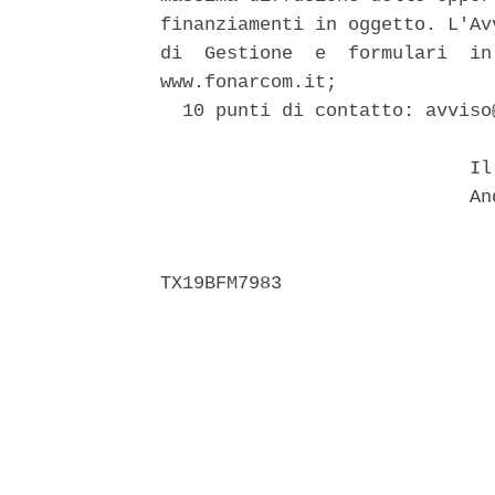
finanziamenti in oggetto. L'Av
di  Gestione  e  formulari  in
www.fonarcom.it; 

  10 punti di contatto: avviso
                            Il 
                            And