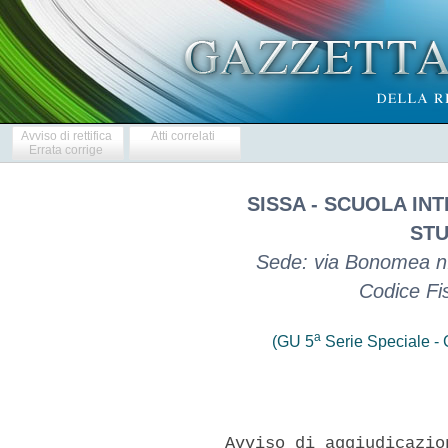
Avviso di rettifica
Atti correlati
Errata corrige
SISSA - SCUOLA IN
STU
Sede: via Bonomea n. 
Codice Fi
a
(GU 5
Serie Speciale - C
        Avviso di aggiudicazio