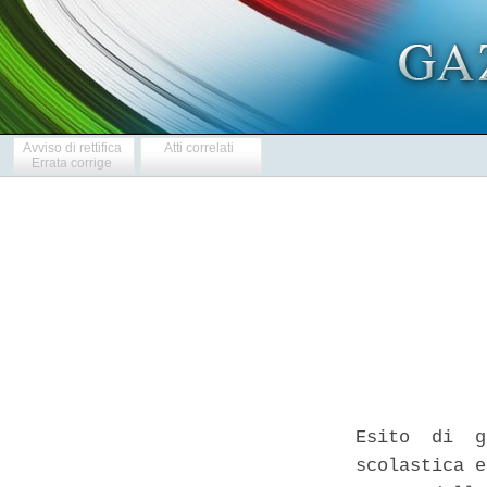
Avviso di rettifica
Atti correlati
Errata corrige
Esito  di  g
scolastica e