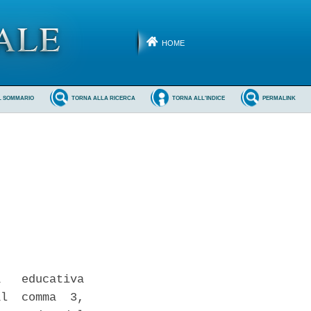
HOME
L SOMMARIO
TORNA ALLA RICERCA
TORNA ALL'INDICE
PERMALINK
   educativa

l  comma  3,
