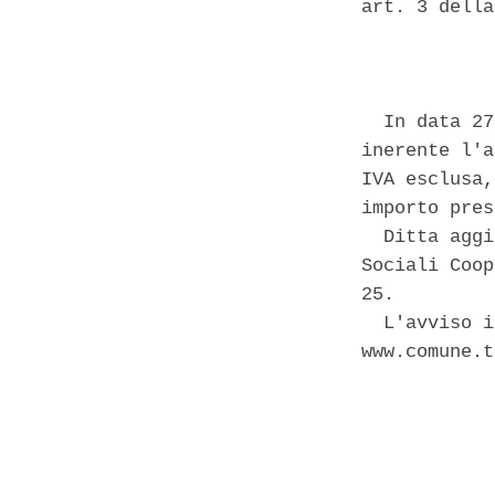
art. 3 della
            
  In data 27
inerente l'a
IVA esclusa,
importo pres
  Ditta aggi
Sociali Coop
25. 

  L'avviso i
www.comune.t
            
            