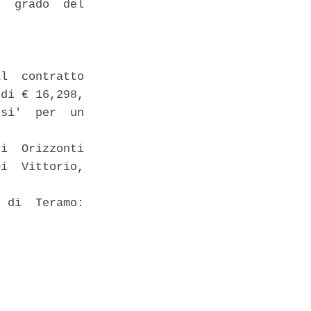
  grado  del

l  contratto

di € 16,298,

si'  per  un

i  Orizzonti

i  Vittorio,

 di  Teramo:
