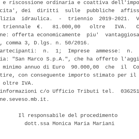
 e riscossione ordinaria e coattiva dell'impo
cita', dei  diritti  sulle  pubbliche  affiss
lizia  idraulica.  -  triennio  2019-2021.  V
 triennale  €.   81.000,00   oltre   IVA.   C
ne: offerta economicamente  piu'  vantaggiosa
, comma 3, D.lgs. n. 50/2016. 

artecipanti:  n.  1;  Imprese  ammesse:  n.  
ia: "San Marco S.p.A.", che ha offerto l'aggi
 minimo annuo di Euro  90.000,00  che  il  Co
tire, con conseguente importo stimato per il 
 oltre IVA. 

informazioni c/o Ufficio Tributi tel.  036251
ne.seveso.mb.it. 

      Il responsabile del procedimento 

        dott.ssa Monica Maria Mariani 
