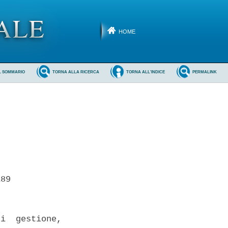
HOME
L SOMMARIO
TORNA ALLA RICERCA
TORNA ALL'INDICE
PERMALINK
89 

i  gestione,
