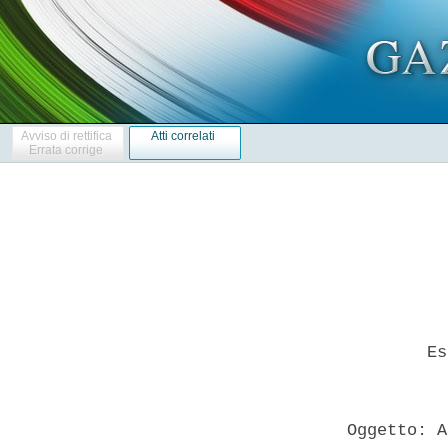
Avviso di rettifica
Atti correlati
Errata corrige
          Es
  Oggetto: A