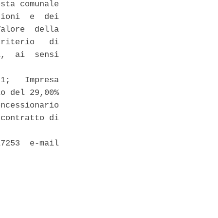
sta comunale

ioni  e  dei

alore  della

riterio   di

,  ai  sensi

1;   Impresa

o del 29,00%

ncessionario

contratto di

7253  e-mail
