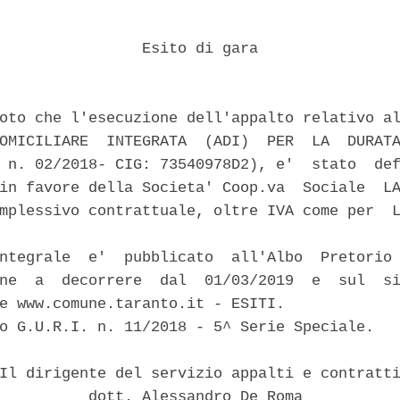
                Esito di gara 

oto che l'esecuzione dell'appalto relativo al
OMICILIARE  INTEGRATA  (ADI)  PER  LA  DURATA
 n. 02/2018- CIG: 73540978D2), e'  stato  def
in favore della Societa' Coop.va  Sociale  LA
mplessivo contrattuale, oltre IVA come per  L


ntegrale  e'  pubblicato  all'Albo  Pretorio 
ne  a  decorrere  dal  01/03/2019  e  sul  si
e www.comune.taranto.it - ESITI. 

o G.U.R.I. n. 11/2018 - 5^ Serie Speciale. 

Il dirigente del servizio appalti e contratti
          dott. Alessandro De Roma 
