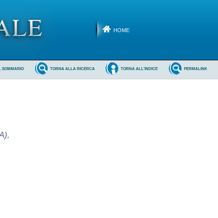
HOME
L SOMMARIO
TORNA ALLA RICERCA
TORNA ALL'INDICE
PERMALINK
A),