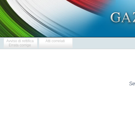
Avviso di rettifica
Atti correlati
Errata corrige
Se