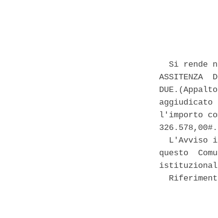
            
  Si rende n
ASSITENZA  D
DUE.(Appalto
aggiudicato 
l'importo co
326.578,00#. 
  L'Avviso i
questo  Comu
istituzional
  Riferiment
            
            