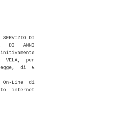
 SERVIZIO DI

   DI   ANNI

initivamente

  VELA,  per

egge,  di  €

 On-Line  di

to  internet

 
