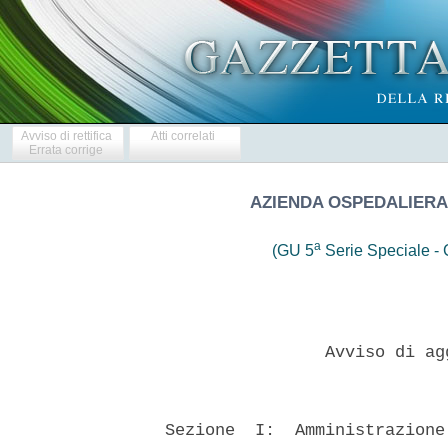
Avviso di rettifica
Atti correlati
Errata corrige
AZIENDA OSPEDALIERA
a
(GU 5
Serie Speciale - C
                  Avviso di ag
  Sezione  I:  Amministrazione