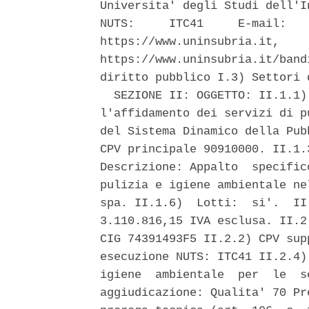
Universita' degli Studi dell'I
NUTS:     ITC41     E-mail:   
https://www.uninsubria.it,    
https://www.uninsubria.it/band
diritto pubblico I.3) Settori 
  SEZIONE II: OGGETTO: II.1.1)
l'affidamento dei servizi di p
del Sistema Dinamico della Pub
CPV principale 90910000. II.1.
Descrizione: Appalto  specific
pulizia e igiene ambientale ne
spa. II.1.6)  Lotti:  si'.  II
3.110.816,15 IVA esclusa. II.2
CIG 74391493F5 II.2.2) CPV sup
esecuzione NUTS: ITC41 II.2.4)
igiene  ambientale  per  le  s
aggiudicazione: Qualita' 70 Pr