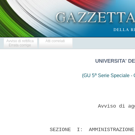
Avviso di rettifica
Atti correlati
Errata corrige
UNIVERSITA' DE
a
(GU 5
Serie Speciale - C
                  Avviso di ag
  SEZIONE  I:  AMMINISTRAZIONE