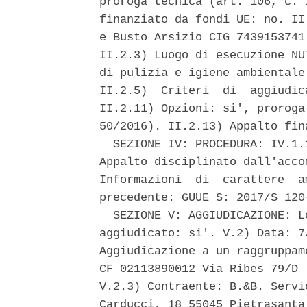
proroga tecnica (art. 106, c. 
finanziato da fondi UE: no. II
e Busto Arsizio CIG 7439153741
II.2.3) Luogo di esecuzione NU
di pulizia e igiene ambientale
II.2.5)  Criteri  di  aggiudic
II.2.11) Opzioni: si', proroga
50/2016). II.2.13) Appalto fin
  SEZIONE IV: PROCEDURA: IV.1.
Appalto disciplinato dall'acco
Informazioni  di  carattere  a
precedente: GUUE S: 2017/S 120-
  SEZIONE V: AGGIUDICAZIONE: L
aggiudicato: si'. V.2) Data: 7
Aggiudicazione a un raggruppam
CF 02113890012 Via Ribes 79/D 
V.2.3) Contraente: B.&B. Servi
Carducci, 18 55045 Pietrasanta