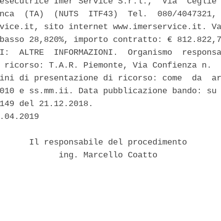
esecutrice Imer Service S.r.l.,  Via  Ceglie 
nca  (TA)  (NUTS  ITF43)  Tel.  080/4047321, 
vice.it, sito internet www.imerservice.it. Va
basso 28,820%, importo contratto: € 812.822,7
I:  ALTRE  INFORMAZIONI.  Organismo  responsa
 ricorso: T.A.R. Piemonte, Via Confienza n.  
ini di presentazione di ricorso: come  da  ar
010 e ss.mm.ii. Data pubblicazione bando: su 
149 del 21.12.2018. 

.04.2019 

      Il responsabile del procedimento 

            ing. Marcello Coatto 
