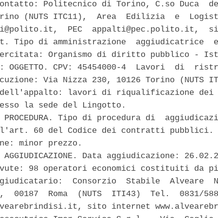
ontatto: Politecnico di Torino, C.so Duca  de
rino (NUTS ITC11),  Area  Edilizia  e  Logist
i@polito.it,  PEC  appalti@pec.polito.it,  si
t. Tipo di amministrazione  aggiudicatrice  e
ercitata: Organismo di diritto pubblico - Ist
: OGGETTO. CPV: 45454000-4  Lavori  di  ristr
cuzione: Via Nizza 230, 10126 Torino (NUTS IT
dell'appalto: lavori di riqualificazione dei 
esso la sede del Lingotto. 

 PROCEDURA. Tipo di procedura di  aggiudicazi
l'art. 60 del Codice dei contratti pubblici. 
ne: minor prezzo. 

 AGGIUDICAZIONE. Data aggiudicazione: 26.02.2
vute: 98 operatori economici costituiti da pi
giudicatario:  Consorzio  Stabile  Alveare  N
,  00187  Roma  (NUTS  ITI43)  Tel.  0831/588
vearebrindisi.it, sito internet www.alvearebr