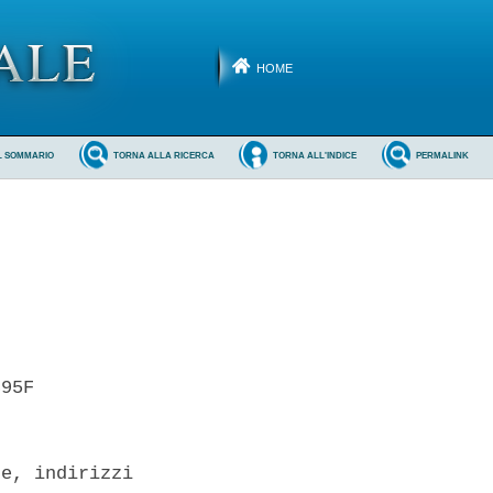
HOME
L SOMMARIO
TORNA ALLA RICERCA
TORNA ALL'INDICE
PERMALINK
95F 

e, indirizzi
