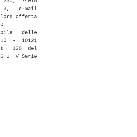
 230,  74015

 3,   e-mail

lore offerta

0. 

bile   delle

10  -  10121

t.  120  del

G.U. V Serie
