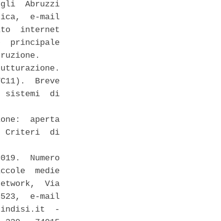
gli  Abruzzi

ica,  e-mail

to  internet

  principale

ruzione. 

utturazione.

C11).  Breve

 sistemi  di

one:  aperta

 Criteri  di

019.  Numero

ccole  medie

etwork,  Via

523,  e-mail

indisi.it  -
