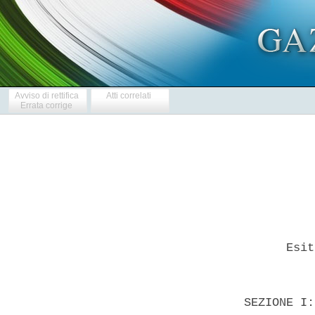
Avviso di rettifica
Atti correlati
Errata corrige
        Esit
  SEZIONE I: