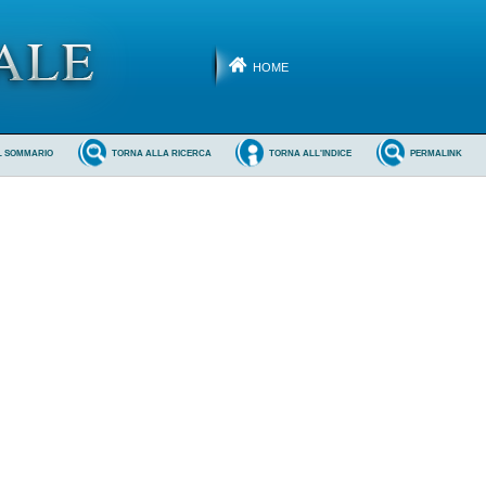
HOME
L SOMMARIO
TORNA ALLA RICERCA
TORNA ALL'INDICE
PERMALINK