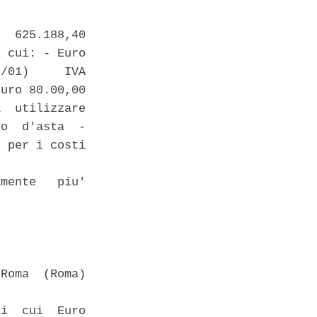
  625.188,40

 cui: - Euro

/01)     IVA

uro 80.00,00

  utilizzare

o  d'asta  -

 per i costi

 

mente   piu'

Roma  (Roma)

i  cui  Euro
