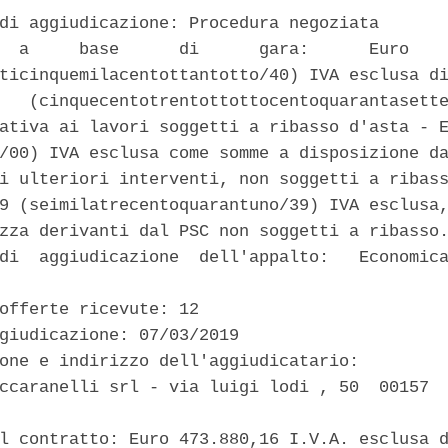
di aggiudicazione: Procedura negoziata 

  a     base      di      gara:      Euro    
ticinquemilacentottantotto/40) IVA esclusa di
   (cinquecentotrentottottocentoquarantasette
ativa ai lavori soggetti a ribasso d'asta - E
/00) IVA esclusa come somme a disposizione da
i ulteriori interventi, non soggetti a ribass
9 (seimilatrecentoquarantuno/39) IVA esclusa,
zza derivanti dal PSC non soggetti a ribasso.
di  aggiudicazione  dell'appalto:   Economica
offerte ricevute: 12 

giudicazione: 07/03/2019 

one e indirizzo dell'aggiudicatario: 

ccaranelli srl - via luigi lodi , 50  00157  
l contratto: Euro 473.880,16 I.V.A. esclusa d