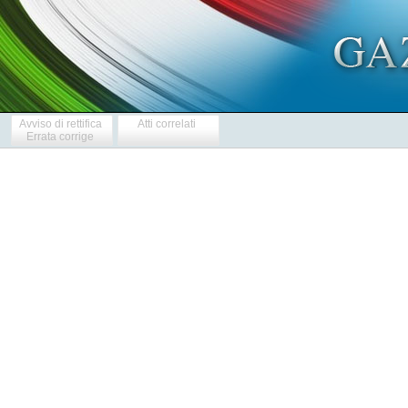
Avviso di rettifica
Atti correlati
Errata corrige