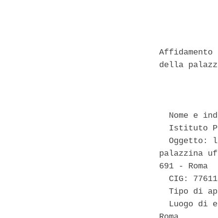
            
Affidamento 
della palazz
            
  Nome e ind
  Istituto P
  Oggetto: l
palazzina uf
691 - Roma 

  CIG: 77611
  Tipo di ap
  Luogo di e
Roma 
