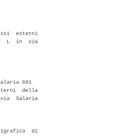
ssi  esterni

  L  in  via

alaria 691 

terni  della

via  Salaria

igrafico  di
