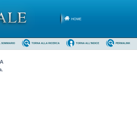
HOME
L SOMMARIO
TORNA ALLA RICERCA
TORNA ALL'INDICE
PERMALINK
NA
a.