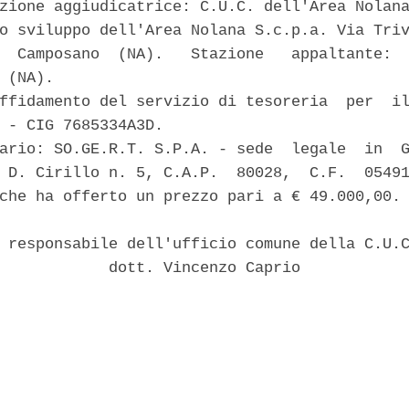
zione aggiudicatrice: C.U.C. dell'Area Nolana
o sviluppo dell'Area Nolana S.c.p.a. Via Triv
  Camposano  (NA).   Stazione   appaltante:  
 (NA). 

ffidamento del servizio di tesoreria  per  il
 - CIG 7685334A3D. 

ario: SO.GE.R.T. S.P.A. - sede  legale  in  G
 D. Cirillo n. 5, C.A.P.  80028,  C.F.  05491
che ha offerto un prezzo pari a € 49.000,00. 
 responsabile dell'ufficio comune della C.U.C
            dott. Vincenzo Caprio 
