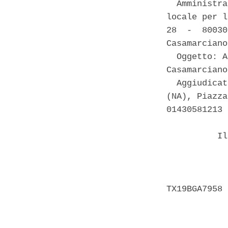
  Amministra
locale per l
28  -  80030
Casamarciano
  Oggetto: A
Casamarciano
  Aggiudicat
(NA), Piazza
01430581213 
          Il
            