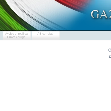
Avviso di rettifica
Atti correlati
Errata corrige
C
c
            