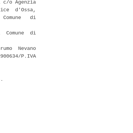
 c/o Agenzia

ice  d'Ossa,

 Comune   di

  Comune  di

rumo  Nevano

900634/P.IVA



. 
