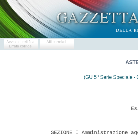
Avviso di rettifica
Atti correlati
Errata corrige
ASTE
a
(GU 5
Serie Speciale - C
                            Esi
  SEZIONE I Amministrazione ag