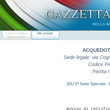
Avviso di rettifica
Atti correlati
Errata corrige
ACQUEDOTT
Sede legale: via Cogne
Codice Fi
Partita
a
(GU 5
Serie Speciale - C
             Avviso di rettific