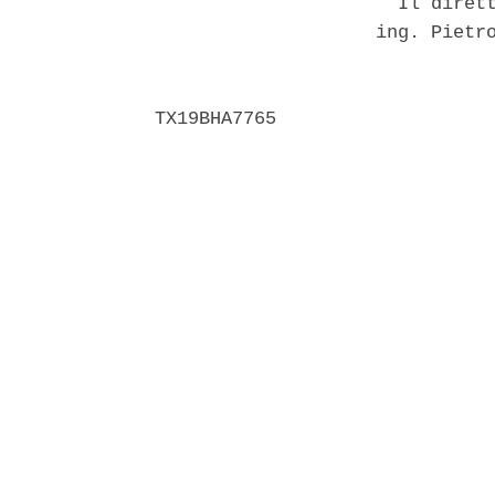
                      Il dirett
                    ing. Pietro