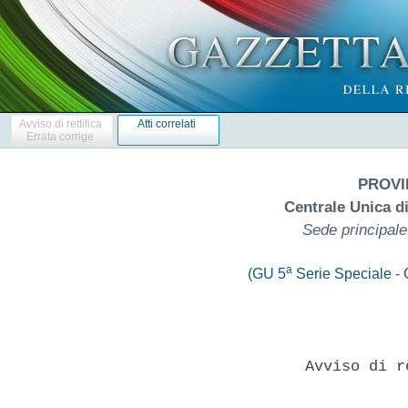
Avviso di rettifica
Atti correlati
Errata corrige
PROVI
Centrale Unica d
Sede principale
a
(GU 5
Serie Speciale - C
                   Avviso di r