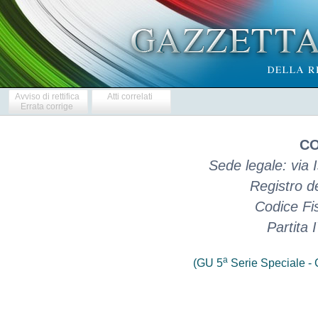
Avviso di rettifica
Atti correlati
Errata corrige
CO
Sede legale: via
Registro d
Codice Fi
Partita
a
(GU 5
Serie Speciale - C