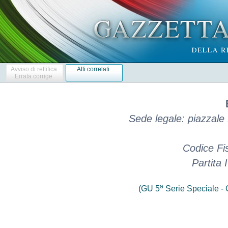
Avviso di rettifica
Atti correlati
Errata corrige
Sede legale: piazzal
Codice Fi
Partita
a
(GU 5
Serie Speciale - C
 
        Avviso di rettifica bando di gara - Settori speciali 
 
 
Servizi di ingegneria multidisciplinare nell'ambito della  produzione
              di energia elettrica da fonti rinnovabili 
 
 
                        Direttiva 2014/25/UE 
 

  S. Donato Milanese, 
  APRU/RG-H Prot. n. 542 del 08/04/2019 
  Bando di Gara  -  Settori  Speciali  -  pubblicato  nella  Gazzetta
Ufficiale della Repubblica  Italiana  V  Serie  speciale  n.  34  del
20/03/2019 - Rif. pubblicazione Guue Nr. S045-104320 del 05/03/2019 
  OGGETTO 
  Servizi   di   ingegneria   multidisciplinare   nell'ambito   della
produzione di energia elettrica da fonti rinnovabili. 
  ENTE AGGIUDICATORE 
  Eni S.p.A. 
  ANZICHE': 
  II.2.4) Descrizione dell'appalto - LOTTO 1: 
  Le   attivita'   che   l'Appaltatore   dovra'   eseguire    saranno
principalmente studi di fattibilita' ed elaborazione  della  relativa
documentazione  tecnica,  analisi  vincolistica,   stime   di   costo
budgettarie,  progettazione  preliminare,  progettazione  definitiva,
preparazione della documentazione  tecnica  per  il  bando  di  gara,
attivita' di owner engineering, esecuzione di indagini topografiche e
geotecniche. 
  LEGGI: 
  II.2.4) Descrizione dell'appalto - LOTTO 1: 
  Le   attivita'   che   l'Appaltatore   dovra'   eseguire    saranno
principalmente campagne  di  misura  del  vento  in  accordo  con  la
normativa IEC 61400-12-1 (ultima edizione in  vigore  -  gestione  di
installazione,  manutenzione  ordinaria  e  straordinaria,   raccolta
dati), acquisizione dati storici per la definizione  del  forecasting
del potenziale solare, analisi  vincolistica  preliminare  (tutte  le
attivita'     finalizzate     all'identificazione     di      vincoli
tecnico-normativi  che  possano  impattare  sulla  realizzazione   di
impianti di produzione  di  energia  da  fonte  rinnovabile,  ridurne
significativamente la  taglia  e/o  aumentarne  significativamente  i
costi), identificazione dell'iter  autorizzativo  necessario  per  la
realizzazione di impianti  fotovoltaici  ed  eolici,  valutazione  di
impatto   ambientale,   esecuzione   di   indagini   topografiche   e
geotecniche,  elaborazione  del  layout  preliminare,   stima   della
produzione attesa di lungo periodo P50, P75 e P90 di parchi eolici  e
fotovoltaici, valutazione della  connessione  elettrica  ottimale  ed
elaborazione della domanda di connessione al  soggetto  distributore,
studi di fattibilita' aventi lo scopo  di  individuare  la  soluzione
tecnica ottimale e  di  sviluppare  un'analisi  che  ne  permetta  la
valutazione  economico-finanziaria,  Due  diligence  tecnica  per  la
valutazione di impianti o progetti, Elaborazione di basic,  front-end
e detailed design,  realizzazione  di  analisi  Hazop/Risk  Analysis,
attivita' di owner engineering nella fase di esecuzione lavori. 
  ANZICHE': 
  II.2.4) Descrizione dell'appalto - LOTTO 2: 
  Le   attivita'   che   l'Appaltatore   dovra'   eseguire    saranno
principalmente studi di fattibilita' ed elaborazione  della  relativa
documentazione  tecnica,  analisi  vincolistica,   stime   di   costo
budgettarie,  progettazione  preliminare,  progettazione  definitiva,
preparazione della documentazione  tecnica  per  il  bando  di  gara,
attivita' di owner engineering, esecuzione di indagini topografiche e
geotecniche. 
  LEGGI: 
  II.2.4) Descrizione dell'appalto - LOTTO 2: 
  Le   attivita'   che   l'Appaltatore   dovra'   eseguire    saranno
principalmente esecuzione di  indagini  topografiche  e  geotecniche,
valutazione della  connessione  elettrica  ottimale  ed  elaborazione
della  domanda  di  connessione  al  soggetto  distributore,  analisi
vincolistica   preliminare   (tutte    le    attivita'    finalizzate
all'identificazione  di   vincoli   tecnico-normativi   che   possano
impattare sulla realizzazione di impianti di produzione di energia da
fonte  rinnovabile,  ridurne   significativamente   la   taglia   e/o
aumentarne significativamente i  costi),  elaborazione  del  progetto
preliminare richiesto per iter autorizzativo, stima della  produzione
attesa di lungo periodo (P50, P75 e P90), Elaborazione  del  progetto
definitivo richiesto  per  iter  autorizzativo  incluso  progetto  di
connessione  come  da  soluzione  tecnica  richiesta   dal   soggetto
distributore, preparazione e  sviluppo  di  specifiche  tecniche  per
bando di gara (pacchetto Invitation  To  Tender  ITT),  attivita'  di
owner engineering nella  fase  di  esecuzione  lavori,  attivita'  di
ingegneria  di  manutenzione  ivi  comprese  analisi  di  guasti  e/o
performance, analisi di revamping e/o repowering  degli  impianti  in
esercizio. 
  ANZICHE': 
  III.1.1) Abilitazione all'esercizio  dell'attivita'  professionale,
inclusi i requisiti relativi all'iscrizione nell'albo professionale o
nel registro commerciale 
    
  Paragrafo d) Potenzialita' / Disponibilita' 
  Le attivita' che l'appaltatore dovra' essere in grado di  eseguire,
relative ad impianti di produzione di energia  da  fonte  rinnovabile
con particolare focus sulle tecnologie eolica  e  fotovoltaica,  sono
qui elencate e suddivise per lotto. 
  LOTTO 1 
  • Campagna di misura del vento in  accordo  con  la  normativa  IEC
61400-12-1 (ultima edizione in vigore) - gestione  di  installazione,
manutenzione ordinaria e straordinaria, raccolta dati, 
  • Acquisizione dati storici per la definizione del forecasting  del
potenziale solare, 
  • Analisi vincolistica preliminare: tutte le attivita'  finalizzate
all'identificazione  di   vincoli   tecnico-normativi   che   possano
impattare sulla realizzazione di impianti di produzione di energia da
fonte  rinnovabile,  ridurne   significativamente   la   taglia   e/o
aumentarne significativamente i costi, 
  •  Identificazione  dell'iter  autorizzativo  necessario   per   la
realizzazione di impianti fotovoltaici ed eolici, 
  • Valutazione di impatto ambientale, 
  • Esecuzione di indagini topografiche e geotecniche, 
  • Elaborazione del layout preliminare, 
  • Stima della produzione attesa di lungo periodo P50, P75 e P90  di
parchi eolici e fotovoltaici, 
  • Valutazione della connessione elettrica ottimale ed  elaborazione
della domanda di connessione al soggetto distributore, 
  • Studi di fattibilita' aventi lo scopo di individuare la soluzione
tecnica ottimale e  di  sviluppare  un'analisi  che  ne  permetta  la
valutazione economico-finanziaria, 
  • Due diligence tecnica per la valutazione di impianti o progetti, 
  • Elaborazione di basic, front-end e detailed design, 
  • Realizzazione di analisi Hazop/Risk Analysis, 
  • Attivita' di owner engineering nella fase di esecuzione lavori. 
  Inoltre per ogni attivita' menzionata nel LOTTO 1 il candidato deve
dimostrare di averle svolto per almeno: 
  - N.3 impianti eolici di potenza superiore ai 25 MW installati in 2
diversi continenti, 
  - N.3 impianti fotovoltaici di potenza superiore ai 10 MWp  di  cui
uno superiore ai 50 MWp installati in 2 diversi continenti. 
  LEGGI: 
  III.1.1) Abilitazione all'esercizio  dell'attivita'  professionale,
inclusi i requisiti relativi all'iscrizione nell'albo professionale o
nel registro commerciale 
  Paragrafo d) Potenzialita' / Disponibilita' 
  Le attivita' che l'appaltatore dovra' essere in grado di  eseguire,
relative ad impianti di produzione di energia  da  fonte  rinnovabile
con particolare focus sulle tecnologie eolica  e  fotovoltaica,  sono
qui elencate e suddivise per lotto. 
  LOTTO 1 
  • Gestione / Validazione di campagne di misura del vento in accordo
con la normativa IEC 61400-12-1 
  • Analisi vincolistica preliminare 
  • Valutazione di impatto ambientale, 
  • Esecuzione di indagini topografiche e geotecniche, 
  • Stima della produzione attesa di lungo periodo di parchi eolici e
fotovoltaici, 
  • Valutazione della soluzione ottimale per la connessione elettrica 
  • Studi di fattibilita' 
  • Due diligence tecnica per la valutazione di impianti o progetti, 
  • Elaborazione di basic, front-end e detailed design, 
  • Realizzazione di analisi Hazop/Risk Analysis, 
  Per ogni attivita' menzionata nel LOTTO 1 al presente paragrafo d),
il candidato deve dimostrare di averle svolte negli ultimi 5 anni per
almeno: 
  - N.3 impianti eolici di potenza superiore ai 25 MW sviluppati in 2
diversi continenti, 
  - N.3 impianti fotovoltaici di potenza superiore ai 10 MWp  di  cui
uno superiore ai 50 MWp sviluppati in 2 diversi continenti. 
  ANZICHE': 
  III.1.1) Abilitazione all'esercizio  dell'attivita'  professionale,
inclusi i requisiti relativi all'iscrizione nell'albo professionale o
nel registro commerciale 
  Paragrafo d) Potenzialita' / Disponibilita' 
  Le attivita' che l'appaltatore dovra' essere in grado di  eseguire,
relative ad impianti di produzione di energia  da  fonte  rinnovabile
con particolare focus sulle tecnologie eolica  e  fotovoltaica,  sono
qui elencate e suddivise per lotto. 
  LOTTO 2 
  • Esecuzione di indagini topografiche e geotecniche, 
  • Valutazione della connessione elettrica ottimale ed  elaborazione
della domanda di connessione al soggetto distributore, 
  • Analisi vincolistica preliminare: tutte le attivita'  finalizzate
all'identificazione  di   vincoli   tecnico-normativi   che   possano
impattare sulla realizzazione di impianti di produzione di energia da
fonte  rinnovabile,  ridurne   significativamente   la   taglia   e/o
aumentarne significativamente i costi, 
  •  Elaborazione  del  progetto  preliminare  richiesto   per   iter
autorizzativo, 
  • Stima della produzione attesa di lungo periodo P50, P75 e P90, 
  •  Elaborazione  del  progetto  definitivo   richiesto   per   iter
autorizzativo incluso  progetto  di  connessione  come  da  soluzione
tecnica richiesta dal soggetto distributore, 
  • Preparazione della  documentazione  tecnica  per  bando  di  gara
(pacchetto Invitation To Tender ITT), 
  • Attivita' di owner engineering nella fase di esecuzione lavori. 
  • Attivita' di ingegneria di manute