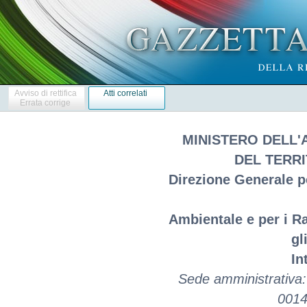
Avviso di rettifica
Atti correlati
Errata corrige
MINISTERO DELL'
DEL TERR
Direzione Generale pe
Ambientale e per i R
gl
In
Sede amministrativa:
0014