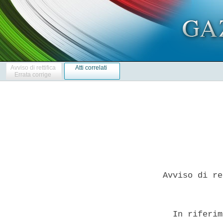
Avviso di rettifica
Atti correlati
Errata corrige
Avviso di re
  In riferim