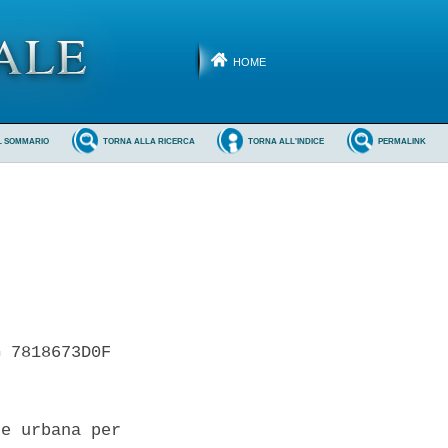
HOME
L SOMMARIO
TORNA ALLA RICERCA
TORNA ALL'INDICE
PERMALINK
 7818673D0F 

e urbana per
