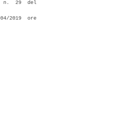
 n.  29  del

04/2019  ore
