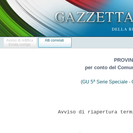
Avviso di rettifica
Atti correlati
Errata corrige
PROVIN
per conto del Comun
a
(GU 5
Serie Speciale - C
     Avviso di riapertura term