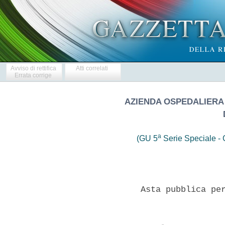
Avviso di rettifica
Atti correlati
Errata corrige
AZIENDA OSPEDALIERA
a
(GU 5
Serie Speciale - C
 
              Asta pubblica per la vendita di immobili 
 

  L'Azienda Ospedaliera "Ospedali Riuniti Marche Nord" di Pesaro,  in
esecuzione  della  determina  del  Direttore   Generale   n.   181del
05.04.2019, il giorno 30  Aprile  alle  ore  10.30,  presso  la  sede
amministrativa  in  Pesaro  Viale  Trieste  n.  391  procedera'  alla
vendita, in separati lotti, con il sistema dell'asta pubblica di  cui
all'art. 73 lett. C) del R.D. 23/05/1924 n. 827 (offerte  segrete  in
aumento rispetto al prezzo a base d'asta) dei seguenti beni immobili:
LOTTO  N.1:  Terreno  con  annessi  due  fabbricati  rurali  sito  in
Montelabbate (PU) denominato "Pantanelli I e  II"  distinto  come  di
seguito indicato: N.C.T. del Comune di Montelabbate Fg. 6  particelle
7,48,49,51,53,54,57,  58,63,157,159,   superficie   complessiva   mq.
195.108; al N.C.E.U. del Comune di Montelabbate Fg. 6 particella 108,
cat A/4  classe  I  consistenza  7  vani  rendita  catastale173,53  e
particella 109, cat.  A/4  classe  I  consistenza  7,5  vani  rendita
catastale 185,92. Terreno in gran parte agricolo con possibilita'  di
edificazione in variante al PRG  tramite  procedura  Sportello  Unico
Attivita'  Produttive,  unicamente  per  attivita'   produttive   con
stabilimenti confinanti (attuale zona  omogenea  E).  Per  una  parte
ricadente in  zona  F  "uso  pubblico"  destinata  alla  creazione  e
conservazione di attrezzature e servizi pubblici di uso pubblico o di
interesse generale. Affittato con contratto scadente  il  10.11.2020.
Prezzo a base d'asta € 1.857.000,00; LOTTO N. 2: Terreno agricolo con
annesso fabbricato rurale Voc. "Lucagnano" sito in  Ginestreto  (PU),
Strada della Blilla 8, distinto come di seguito indicato:  al  N.C.T.
del Comune di Pesaro sez. di Ginestreto, al foglio 9 particella 43  e
al foglio 12 particelle 10, 11, 13, 33,  80,  81,  85  di  superficie
complessiva ha. 18.71.83; al N.C.E.U. dello stesso Comune  al  foglio
12 part. 79, cat. A/4 classe I consistenza 10 vani rendita  catastale
€ 191,09. Affittato con contratto scadente il  10.11.2020.  Prezzo  a
base d'asta € 1.070.000,00; LOTTO N. 3: Terreno agricolo "Voc.  Santa
Veneranda I" sito in  Pesaro,  Via  Angelo  Custode  Localita'  Santa
Veneranda, distinto come di seguito indicato: al N.C.T. del Comune di
Pesaro al Fg. 54 particelle 33, 73 e 75 di superficie complessiva  di
mq. 25.335.Affittato con contratto scadente  il  10.11.2020.Prezzo  a
base d'asta € 124.763,60; LOTTO N. 4: Terreno  agricolo  "Voc.  Santa
Veneranda I" sito  a  Pesaro,  Via  Angelo  Custode  Localita'  Santa
Veneranda, distinto come di seguito indicato: al N.C.T. del Comune di
Pesaro  al  Fg.  54  part.lle  19,  21,  22,  23,  76  di  superficie
complessiva di  mq.  85.295.  Affittato  con  contratto  scadente  il
10.11.2020. Prezzo a base d'asta € 418.530,90; LOTTO  N.  5:  Terreno
agricolo con  annessa  porzione  di  fabbricato  rurale  "Voc.  Santa
Veneranda I" sito in  Pesaro,  Via  Angelo  Custode  Localita'  Santa
Veneranda, distinto come di seguito indicato: al N.C.T. del Comune di
Pesaro al Fg 54  part.lle  31,  32,  77,  328  e  505  di  superficie
complessiva di mq. 25.778; al N.C.E.U. dello stesso Comune al Fg.  54
part. 247 sub 1,  cat.  A/4  classe  I  consistenza  8  vani  rendita
catastale € 152,87 part. 248 sub 1, cat C/6 mq 32 rendita catastale €
74,37, part. 247 sub 4 area urbana di sup.  mq.  205.  Affittato  con
contratto scadente il 10.11.2020. Prezzo a base d'asta €  305.847,20;
LOTTO N. 6: Terreno  agricolo  con  annesso  fabbricato  rurale  Voc.
"Madonna del Monte" sito in Pesaro,  Strada  Madonna  del  Monte  53,
distinto come di seguito indicato: al N.C.T del Comune di  Pesaro  al
foglio  52  mappali   41,42,44,47,48,97,100,302,303   di   superficie
complessiva mq. 55.882; al N.C.E.U. dello stesso Comune al foglio  52
mappale 289  Cat.  A/4,  7  vani,  rendita  catastale  €  133,76  con
destinazione d'uso "servizi tecnici  e  amministrativi".  Il  terreno
agricolo e' affittato con contratto scadente il 10.11.2020. Prezzo  a
base d'asta € 189.000,00. L'aggiudicazione sara' definitiva ad  unico
incanto. Tutti gli  immobili  sono  stati  trasferiti  al  Patrimonio
dell'Azienda Ospedaliera "Ospedali Riuniti Marche Nord" di Pesaro, in
attuazione di quanto previsto  dall'art.  5  D.Lgs.  n.  502/92  come
successivamente  integrato  e  modificato,  con  deliberazione  della
Giunta Regionale delle Marche n. 2107 del 22.07.1996 (pubblicata  sul
BURM in data 18.09.1996) divenuta  esecutiva  in  data  03/10/1996  e
dalla Legge Regionale n. 21 del 22.09.2009. Tutti gli immobili  posti
in vendita non rivestono interesse culturale ai sensi della Legge  n.
42/2004,  come  attestato  dalla  Direzione  Regionale  per  i   Beni
Culturali  e  Paesaggistici  della  Regione  Marche,   ad   eccezione
dell'area in cui insistono i fabbricati denominati  "Pantanelli  I  e
II" che riveste interesse archeologico. 
  CONDIZIONI GENERALI D'ASTA. Gli immobili vengono  venduti  a  corpo
nello stato di fatto e di diritto e con le  destinazioni  in  cui  si
trovano, con tutti gli inerenti diritti,  ragioni,  azioni,  servitu'
attive e passive, pertinenze e accessioni manifeste e non manifeste e
cosi' come spettano all'Azienda Ospedaliera "Ospedali Riuniti  Marche
Nord" in forza dei titoli e del possesso e con i  rispettivi  vincoli
urbanistici  e   paesaggistici   relativi.   L'aggiudicazione   sara'
definitiva ad unico incanto si procedera' all'aggiudicazione anche se
viene presentata una sola offerta. E' fatto salvo l'eventuale diritto
di prelazione da esercitarsi nei casi e  con  le  modalita'  previste
dalle normative vigenti in materia. Per la partecipazione  alla  gara
e' richiesto il versamento di un deposito cauzionale  infruttifero  a
garanzia dell'offerta come di seguito  elencato  per  ciascun  lotto:
LOTTO 1: € 92.850,00 - LOTTO 2: € 53.500,00 - LOTTO 3: €  6.238,18  -
LOTTO 4: € 20.926,55 - LOTTO 5: € 15.292,36 - LOTTO 6: € 9.450,00. Il
versamento del deposito cauzionale, come  sopra  individuato,  dovra'
essere effettuato in contanti o assegno circolare presso la Tesoreria
dell'Azienda Ospedaliera "Ospedali Riuniti Marche  Nord"  di  Pesaro,
UBI  Banca  Spa  Filiale  di  Pesaro  Corso  XI  settembre  22  IBAN:
IT34C0311113310000000028325 specificando la causale dello stesso.  Il
Tesoriere rilascera' ricevuta comprovante l'avvenuto  versamento  del
deposito.  E'  possibile  effettuare  il  versamento   del   deposito
cauzionale  anche  a  mezzo  bonifico  bancario  con  valuta  per  il
beneficiario entro il 29.04.2019 che dovra'  risultare  dall'apposita
ricevuta rilasciata dalla banca. Al riguardo  il  concorrente  dovra'
tenere conto di eventuali giorni  di  valuta  applicati  in  caso  di
bonifico effettuato presso istituti bancari diversi  dalla  tesoreria
sopra indicata. Il pagamento del prezzo integrale di acquisto  dovra'
essere  effettuato  entro  sessanta  giorni  dal  ricevimento   della
comunicazione  di  avvenuta  aggiudicazione  definitiva  che   verra'
inviata  dall'Azienda  Ospedaliera  all'aggiudicatario  a  mezzo   di
raccomandata a/r o posta elettronica  certificata.  Tutte  le  spese,
nonche' imposte e tasse vigenti al momento della stipula dell'atto di
compravendita   immobiliare,   inerenti   il   trasferimento    della
proprieta', saranno a carico dell'aggiudicatario. 
  MODALITA' DELL'ASTA.  L'Asta  si  svolgera'  con  il  metodo  delle
offerte segrete in aumento da  confrontarsi  con  il  prezzo  a  base
d'asta, di cui sopra, ai sensi degli articoli 73, lettera C) e 76 del
R.D. n. 827/24. L'aggiudicazione sara' definitiva ad  unico  incanto.
L'asta sara' presieduta da un Dirigente incaricato assistito da n.  2
testimoni ed il verbale  di  gara  verra'  redatto  da  un  Ufficiale
Rogante. Le offerte devono essere specificate per singoli lotti e per
ciascuno di essi l'aggiudicazione avra' luogo anche  in  presenza  di
una  sola  offerta  valida.  L'asta  verra'  aggiudicata  all'offerta
economicamente piu' elevata relativa a ciascun lotto, sempre che  sia
superiore al prezzo base d'asta. Sono ammesse offerte per persona  da
nominare nonche' offerte  presentate  sulla  base  di  rappresentanze
legali previamente autorizzate nei modi dovuti e di procure speciali.
La necessaria documentazione dovra' essere prodotta esclusivamente in
forma notarile per atto pubblico o per scrittura privata  autenticata
in originale o in copia autentica, pena  l'esclusione.  Nel  caso  di
offerta per persona da nominare si procedera' ai sensi  dell'art.  81
del R.D. n. 827/24. Qualora due o piu' offerte siano di uguale valore
si procedera' in base a quanto previsto  dall'art.  77  del  R.D.  n.
827/24. Non sono ammesse offerte  condizionate  o  espresse  in  modo
indeterminato. 
  TERMINI DI PRESENTAZIONE.  Chiunque  intenda  partecipare  all'Asta
dovra' far pervenire all'Ufficio Protocollo dell'Azienda, entro e non
oltre le ore 12.00 del giorno 29.04.2019 a  pena  di  esclusione,  un
plico sigillato, integro e controfirmato sui lembi di  chiusura,  con
indicata la seguente dicitura:  "ASTA  PUBBLICA  PER  LA  VENDITA  DI
IMMOBILI AZIENDA OSPEDALIERA "OSPEDALI RIUNITI MARCHE NORD" DI PESARO
-  LOTTO/LOTTI  N./NN.  _."e  indirizzato   all'Azienda   Ospedaliera
"Ospedali Riuniti Marche Nord" P.le Cinelli n. 4, 61121 Pesaro. Oltre
detto termine non sara' ritenuta valida  nessuna  offerta,  anche  se
sostitutiva od aggiuntiva di precedente. Per  il  termine  di  arrivo
fara' fede il  timbro  apposto  all'arrivo  dall'Ufficio  Protocollo.
L'Azienda non si assume responsabilita' per il  mancato  o  ritardato
recapito del plico qualunque sia la causa che lo abbia determinato  e
che rimane, quindi, ad esclusivo rischio dei mittenti. Non e' ammessa
un'unica offerta cumulativa per  piu'  lotti.  Non  sara'  consentito
ritirare l'offerta, che rimane vincolante per chi l'abbia presentata. 
  MODALITA' DELL'OFFERTA. Il soggetti interessati a partecipare  alla
presente asta pubblica dovrann