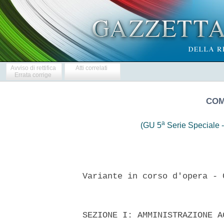
Avviso di rettifica
Atti correlati
Errata corrige
COM
a
(GU 5
Serie Speciale -
  Variante in corso d'opera - 
  SEZIONE I: AMMINISTRAZIONE A