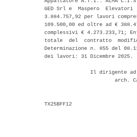
Appaltatore A.T.I.: ALMA C.I.S
GED Srl e  Maspero  Elevatori 
3.884.757,92 per lavori compre
109.500,00 ed oltre ad € 388.4
complessivi € 4.273.233,71; En
totale  del  contratto  modifi
Determinazione n. 855 del 08.1
dei lavori: 31 Dicembre 2025. 

               Il dirigente ad
                       arch. C