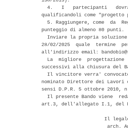
138/2013). 

  4.   I   partecipanti   dovr
qualificandoli come "progetto 
  5. Raggiungere, come  da  Re
punteggio di almeno 80 punti. 

  Inviare la propria soluzione
28/02/2025  quale  termine  pe
all'indirizzo email: bandobio@r
  La  migliore  progettazione 
successivi alla chiusura del Ba
  Il vincitore verra' convocat
nominato Direttore dei Lavori 
sensi D.P.R. 5 ottobre 2010, n.
  Il presente Bando viene  red
art.3, dell'allegato I.1, del 
                      Il legal
                       arch. A