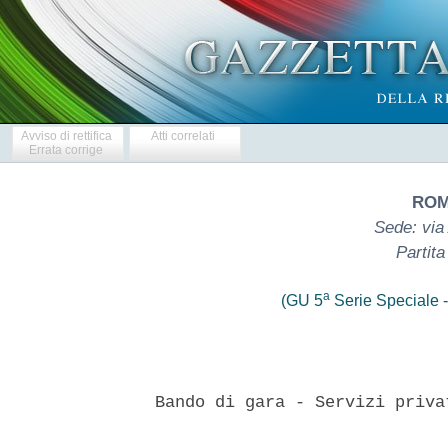
Avviso di rettifica
Atti correlati
Errata corrige
ROM
Sede: via
Partit
a
(GU 5
Serie Speciale -
 Bando di gara - Servizi priva