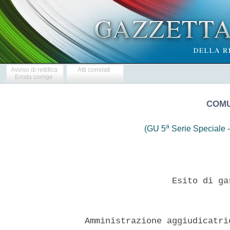
Avviso di rettifica
Atti correlati
Errata corrige
COMU
a
(GU 5
Serie Speciale -
                   Esito di ga
  Amministrazione aggiudicatri