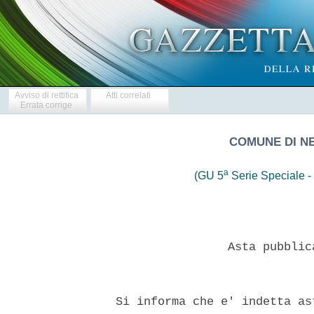
Avviso di rettifica
Atti correlati
Errata corrige
COMUNE DI N
a
(GU 5
Serie Speciale - 
                  Asta pubblic
  Si informa che e' indetta as