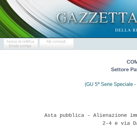
Avviso di rettifica
Atti correlati
Errata corrige
COM
Settore Pa
a
(GU 5
Serie Speciale - 
Asta pubblica - Alienazione im
                   2-4 e via D