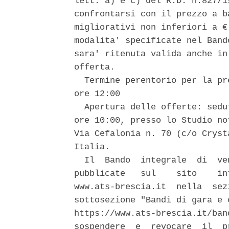
lett. a) e c) del R.D. n.827/1
confrontarsi con il prezzo a b
migliorativi non inferiori a €
modalita' specificate nel Band
sara' ritenuta valida anche in
offerta. 

  Termine perentorio per la pr
ore 12:00 

  Apertura delle offerte: sedu
ore 10:00, presso lo Studio no
Via Cefalonia n. 70 (c/o Cryst
Italia. 

  Il  Bando  integrale  di  ve
pubblicate   sul    sito    in
www.ats-brescia.it  nella  sez
sottosezione "Bandi di gara e 
https://www.ats-brescia.it/ban
sospendere  e  revocare  il  p