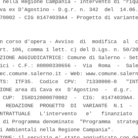
 nella Regione Campania - Intervento di "riqu
va ex D'Agostino - D.g.r. n. 342  del  14.06.
70002 - CIG 81474039A4 - Progetto di variante
n corso d'opera - Avviso  di  modifica  al  c
rt. 106, comma 1 lett. c) del D.Lgs. n. 50/20
ZIONE AGGIUDICATRICE: Comune di Salerno - Set
ici - C.F.: 80000330656 -  Via  Roma  -  Sale
ec.comune.salerno.it - Web: www.comune.salern
TS:  ITF35.  Codice  CPV:   71330000-0   "INT
IONE area di Cava ex  D'Agostino  -  d.g.r.  
 CUP:  I58D12000070002  -  CIG:  81474039A4. 
  REDAZIONE  PROGETTO  DI  VARIANTE  N.1  -  
NTRATTUALE   L'intervento   e'   finanziato  
 di Programma denominato  "Programma  strateg
i Ambientali nella Regione Campania". 

IONE: il servizio e' stato aggiudicato con de