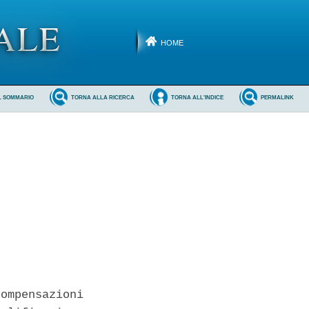
HOME
L SOMMARIO
TORNA ALLA RICERCA
TORNA ALL'INDICE
PERMALINK
ompensazioni
