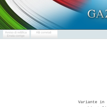
Avviso di rettifica
Atti correlati
Errata corrige
Variante in 