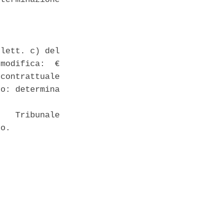
lett. c) del

modifica:  €

contrattuale

o: determina

   Tribunale

o. 
