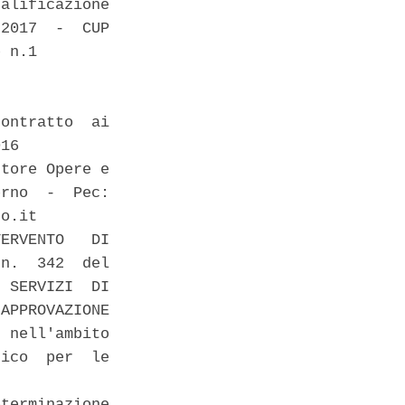
alificazione

2017  -  CUP

 n.1 

ontratto  ai

16 

tore Opere e

rno  -  Pec:

o.it 

ERVENTO   DI

n.  342  del

 SERVIZI  DI

APPROVAZIONE

 nell'ambito

ico  per  le

terminazione
