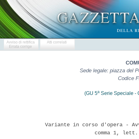
Avviso di rettifica
Atti correlati
Errata corrige
COMU
Sede legale: piazza del P
Codice F
a
(GU 5
Serie Speciale - C
Variante in corso d'opera - Av
                comma 1, lett.