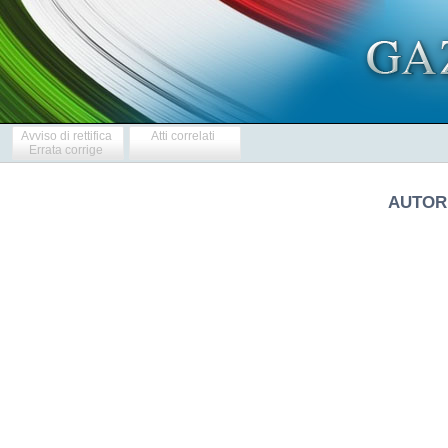
Avviso di rettifica
Atti correlati
Errata corrige
AUTORI
            