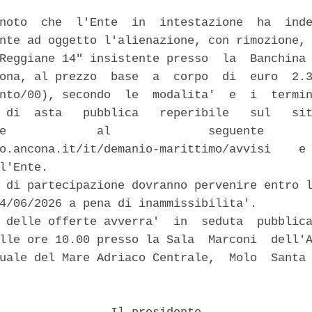
noto  che  l'Ente  in  intestazione  ha  inde
nte ad oggetto l'alienazione, con rimozione, 
Reggiane 14" insistente presso  la  Banchina 
ona, al prezzo  base  a  corpo  di  euro  2.3
nto/00), secondo  le  modalita'  e  i  termin
 di  asta   pubblica   reperibile   sul   sit
e             al              seguente       
o.ancona.it/it/demanio-marittimo/avvisi    e 
l'Ente. 

 di partecipazione dovranno pervenire entro l
4/06/2026 a pena di inammissibilita'. 

 delle offerte avverra'  in  seduta  pubblica
lle ore 10.00 presso la Sala  Marconi  dell'A
uale del Mare Adriaco Centrale,  Molo  Santa 