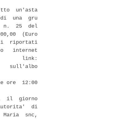
tto  un'asta

di  una  gru

 n.  25  del

00,00  (Euro

i  riportati

o   internet

       link:

   sull'albo

e ore  12:00

  il  giorno

utorita'  di

 Maria  snc,
