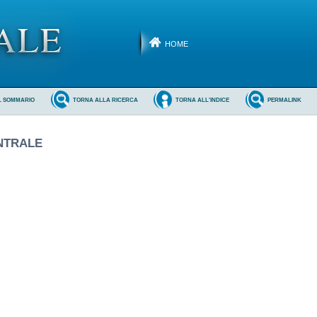
HOME
L SOMMARIO
TORNA ALLA RICERCA
TORNA ALL'INDICE
PERMALINK
ENTRALE