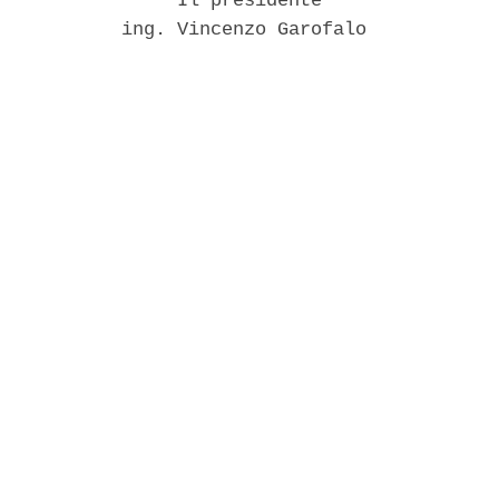
                Il presidente 

           ing. Vincenzo Garofalo 
