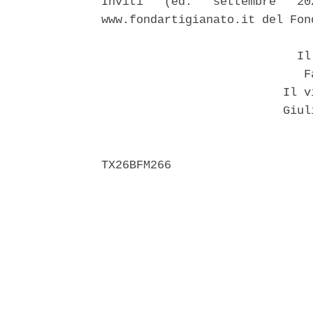
Inviti   (ed.   settembre   20
www.fondartigianato.it del Fond
                            Il 
                             Fa
                          Il v
                          Giul