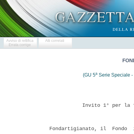
Avviso di rettifica
Atti correlati
Errata corrige
FON
a
(GU 5
Serie Speciale - 
             Invito 1° per la 
  Fondartigianato, il  Fondo  