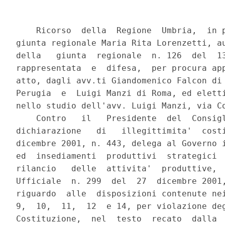
    Ricorso  della  Regione  Umbria,  in persona del presidente della
giunta regionale Maria Rita Lorenzetti, autorizzata con deliberazione
della   giunta  regionale  n. 126  del  13 febbraio  2002  (all.  1),
rappresentata  e  difesa,  per procura apposta a margine del presente
atto, dagli avv.ti Giandomenico Falcon di Padova, Maurizio Pedetta di
Perugia  e  Luigi Manzi di Roma, ed elettivamente domiciliata in Roma
nello studio dell'avv. Luigi Manzi, via Confalonieri 5,
    Contro   il   Presidente  del  Consiglio  dei  ministri,  per  la
dichiarazione   di   illegittimita'  costituzionale  della  legge  21
dicembre 2001, n. 443, delega al Governo in materia di infrastrutture
ed  insediamenti  produttivi  strategici  ed  altri interventi per il
rilancio   delle  attivita'  produttive,  pubblicata  nella  Gazzetta
Ufficiale  n. 299  del  27  dicembre 2001, supplemento ordinario, con
riguardo  alle  disposizioni contenute nei commi 1, 2, 3, 4, 6, 7, 8,
9,  10,  11,  12  e 14, per violazione degli articoli 117 e 118 della
Costituzione,  nel  testo  recato  dalla  legge  costituzionale  n. 3
del 2001.

F a t t o

    Nel  supplemento  ordinario alla Gazzetta Ufficiale n. 299 del 27
dicembre 2001 e' stata pubblicata la legge 21 dicembre 2001, n. 443 -
meglio nota come "legge obiettivo" - contenente "Delega al Governo in
materia  di  infrastrutture  ed insediamenti produttivi strategici ed
altri interventi per il rilancio delle attivita' produttive".
    In  concreto  la legge - che e' composta di un solo articolo - e'
primariamente   ordinata   alla  elaborazione  ed  attuazione  di  un
programma,  approvato  dal  Governo,  di  opere infrastrutturali e di
impianti  definiti  di  carattere  "strategico" ovvero di "preminente
interesse nazionale".
    Piu'  precisamente  l'unico articolo, nei commi da 1 a 5, prevede
la  delega  in  materia  di  infrastrutture e insediamenti produttivi
strategici;  nei  commi  da  6 a 14 prevede alcune semplificazioni in
materia  di attivita' edilizia, consentendo la realizzazione di tutta
una  serie  di  interventi  "a  scelta  dell'interessato"  in  base a
semplice   denuncia   di   inizio   di   attivita',   in  alternativa
all'ordinario regime di concessione o autorizzazione edilizia; infine
nei  commi  da 15  a 19 prevede nuove norme in materia di smaltimento
dei rifiuti.
    Con  specifico riguardo al programma di "infrastrutture pubbliche
e private" e di "insediamenti produttivi e strategici e di preminente
interesse  nazionale",  di cui ai commi da 1 a 5 dell'articolo unico,
va rilevato che la sua definizione rimane riservata esclusivamente al
Governo,  sia  pure  su proposta dei Ministri competenti e sentite le
regioni  interessate,  ovvero  su  proposta  delle  stesse  regioni e
sentiti  i  Ministri  competenti.  E' dunque il Governo che valuta la
portata   "strategica"   degli   insediamenti   ed  il  carattere  di
"preminente   interesse  nazionale"  delle  opere  da  includere  nel
programma.  Cosi'  come e' ancora il Governo che attraverso i decreti
legislativi  di  cui  ai  commi  2,  3 e 4 e' abilitato a definire il
"quadro  normativa"  -  in  realta' l'intera normativa - "finalizzato
alla  celere realizzazione delle infrastrutture e degli insediamenti"
di  cui  al  comma  1, introducendo un "regime speciale", derogatorio
della  normativa  in  materia di lavori pubblici dettata con la legge
11 febbraio  1994, n. 109, sulla base di principi e criteri direttivi
che,  oltre  a stravolgere la disciplina generale, ai fini che qui in
particolare  interessano  mantengono  complessivamente  marginale  il
ruolo delle regioni.
    Non  solo infatti nella fase della programmazione non e' prevista
alcuna forma di intesa con le regioni, ma anche nelle fasi successive
ogni decisione risulta accentrata in sede statale, se si fa eccezione
per l'intesa sulla localizzazione dell'opera - peraltro gia' prevista
sin  dal  decreto del Presidente della Repubblica n. 616 del 1977 - e
dalla  partecipazione  del  presidente  alle sedute del CIPE dedicate
alla gestione dei progetti inseriti nel programma.
    Secondo  i  principi  statuiti  dalla legge di delega al comma 2,
lettera  c),  infatti,  dovra'  essere attribuito al CIPE (come detto
integrato  dai  presidenti delle regioni interessate), il compito "di
valutare   le  proposte  dei  promotori,  di  approvare  il  progetto
preliminare  e  definitivo, di vigilare sulla esecuzione dei progetti
approvati,  adottando  i  provvedimenti  concessori  ed autorizzatori
necessari,   comprensivi   della  localizzazione  dell'opera  e,  ove
prevista, della via istruita dal competente Ministero".
    Spetta,  poi, ancora al Governo (comma 3) "integrare e modificare
il  regolamento  di  cui  al  decreto del Presidente della Repubblica
21 dicembre 1999, n. 554", di attuazione della legge n. 109 del 1994.
E   spetta   ancora  al  Governo  di  approvare  definitivamente  gli
"specifici  progetti  di  infrastrutture strategiche" individuate col
programma   di  cui  al  comma  1,  attraverso  uno  o  piu'  decreti
legislativi.
    La  legge  n. 443  del  2001, di cui si sono esposti i lineamenti
principali  per la parte relativa alle opere, trae origine dal d.d.l.
n. 374,  presentato  al  Senato il 3 luglio 2001, ed e' stata percio'
inizialmente  predisposta  ed  elaborata  nel  vigore  del precedente
assetto  costituzionale:  del  quale  converra'  qui ricordare da una
parte  che  la competenza regionale in materia di lavori pubblici non
solo  aveva  carattere  concorrente,  ma era espressamente delimitata
dalla  Costituzione  ai  lavori "di interesse regionale"; dall'altra,
quanto   agli   insediamenti   produttivi,   che  nessuna  competenza
costituzionale  le regioni avevano in materia di attivita' produttive
diverse da quelle relative all'artigianato e all'agricoltura.
    Anche  nel  vigore  del  vecchio  testo costituzionale, tuttavia,
alcune  delle  disposizioni  allora  proposte, ed ora divenute legge,
avrebbero  comunque  costituito  un  elemento  d