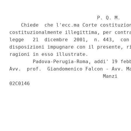
                              P. Q. M.

    Chiede  che l'ecc.ma Corte costituzion
costituzionalmente illegittima, per contra
legge   21  dicembre  2001,  n. 443,  con 
disposizioni impugnare con il presente, ri
ragioni in esso illustrate.

        Padova-Perugia-Roma, addi' 19 febb
Avv.  prof.  Giandomenico Falcon - Avv. Ma
                                Manzi
