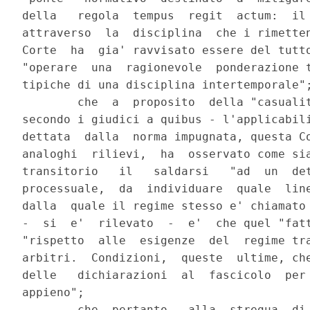
della   regola  tempus  regit  actum:  il 
attraverso  la  disciplina  che i rimetten
Corte  ha  gia' ravvisato essere del tutto
"operare  una  ragionevole  ponderazione t
tipiche di una disciplina intertemporale";
        che  a  proposito  della "casualit
secondo i giudici a quibus - l'applicabili
dettata  dalla  norma impugnata, questa Co
analoghi  rilievi,  ha  osservato come sia
transitorio   il   saldarsi   "ad  un  det
processuale,  da  individuare  quale  line
dalla  quale il regime stesso e' chiamato 
-  si  e'  rilevato  -  e'  che quel "fatt
"rispetto  alle  esigenze  del  regime tra
arbitri.  Condizioni,  queste  ultime, che
delle   dichiarazioni  al  fascicolo  per 
appieno";

        che  pertanto,  alla  stregua  di 