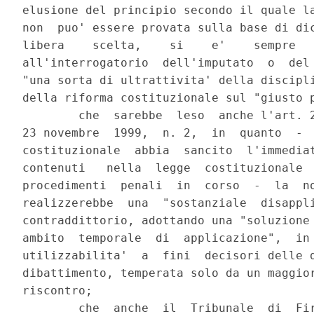
elusione del principio secondo il quale la
non  puo' essere provata sulla base di dic
libera    scelta,    si    e'    sempre   
all'interrogatorio  dell'imputato  o  del 
"una sorta di ultrattivita' della discipli
della riforma costituzionale sul "giusto p
        che  sarebbe  leso  anche l'art. 2
23 novembre  1999,  n. 2,  in  quanto  -  
costituzionale  abbia  sancito  l'immediat
contenuti   nella  legge  costituzionale  
procedimenti  penali  in  corso  -  la  no
realizzerebbe  una  "sostanziale  disappli
contraddittorio, adottando una "soluzione 
ambito  temporale  di  applicazione",  in 
utilizzabilita'  a  fini  decisori delle d
dibattimento, temperata solo da un maggior
riscontro;

        che  anche  il  Tribunale  di  Fir