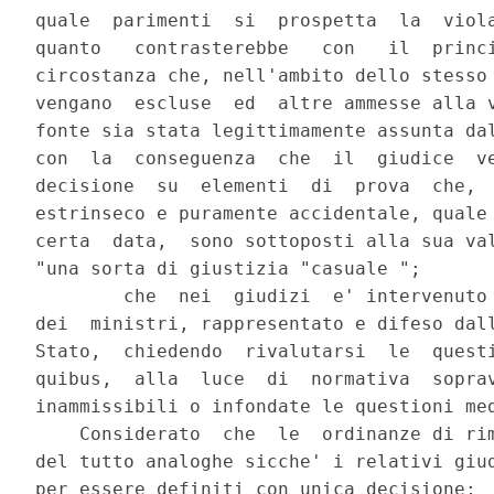
quale  parimenti  si  prospetta  la  viola
quanto   contrasterebbe   con   il  princi
circostanza che, nell'ambito dello stesso 
vengano  escluse  ed  altre ammesse alla v
fonte sia stata legittimamente assunta dal
con  la  conseguenza  che  il  giudice  ve
decisione  su  elementi  di  prova  che,  
estrinseco e puramente accidentale, quale 
certa  data,  sono sottoposti alla sua val
"una sorta di giustizia "casuale ";

        che  nei  giudizi  e' intervenuto 
dei  ministri, rappresentato e difeso dall
Stato,  chiedendo  rivalutarsi  le  questi
quibus,  alla  luce  di  normativa  soprav
inammissibili o infondate le questioni med
    Considerato  che  le  ordinanze di rim
del tutto analoghe sicche' i relativi giud
per essere definiti con unica decisione;
