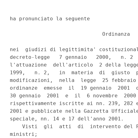
ha pronunciato la seguente

                              Ordinanza

nei  giudizi di legittimita' costituzional
decreto-legge   7 gennaio   2000,   n. 2  
l'attuazione  dell'articolo  2 della legge
1999,   n. 2,   in  materia  di  giusto  p
modificazioni,  nella  legge  25 febbraio 
ordinanze  emesse  il  19 gennaio  2001  d
30 gennaio  2001  e  il  6 novembre  2000 
rispettivamente iscritte ai nn. 239, 282 e
2001 e pubblicate nella Gazzetta Ufficiale
speciale, nn. 14 e 17 dell'anno 2001.

    Visti  gli  atti  di  intervento del P
ministri;
