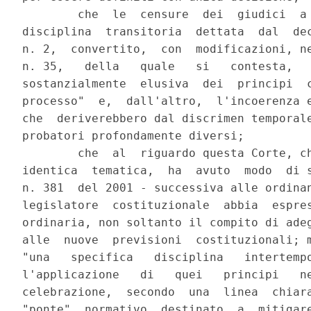
        che  le  censure  dei  giudici  a 
disciplina  transitoria  dettata  dal  dec
n. 2,  convertito,  con  modificazioni, ne
n. 35,   della   quale   si   contesta,   
sostanzialmente  elusiva  dei  principi  c
processo"  e,  dall'altro,  l'incoerenza e
che  deriverebbero dal discrimen temporale
probatori profondamente diversi;

        che  al  riguardo questa Corte, ch
identica  tematica,  ha  avuto  modo  di s
n. 381  del 2001 - successiva alle ordinan
legislatore  costituzionale  abbia  espres
ordinaria, non soltanto il compito di adeg
alle  nuove  previsioni  costituzionali; m
"una   specifica   disciplina   intertempo
l'applicazione   di   quei   principi   ne
celebrazione,  secondo  una  linea  chiara
"ponte"  normativo  destinato  a  mitigare