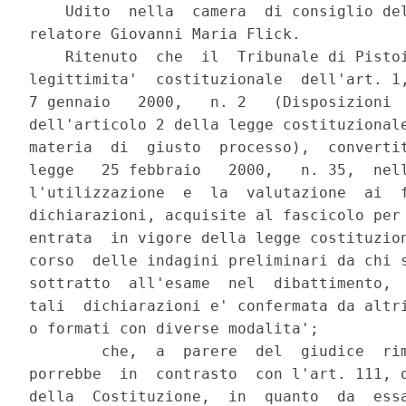
    Udito  nella  camera  di consiglio del
relatore Giovanni Maria Flick.

    Ritenuto  che  il  Tribunale di Pistoi
legittimita'  costituzionale  dell'art. 1,
7 gennaio   2000,   n. 2   (Disposizioni  
dell'articolo 2 della legge costituzionale
materia  di  giusto  processo),  convertit
legge   25 febbraio   2000,   n. 35,  nell
l'utilizzazione  e  la  valutazione  ai  f
dichiarazioni, acquisite al fascicolo per 
entrata  in vigore della legge costituzion
corso  delle indagini preliminari da chi s
sottratto  all'esame  nel  dibattimento,  
tali  dichiarazioni e' confermata da altri
o formati con diverse modalita';

        che,  a  parere  del  giudice  rim
porrebbe  in  contrasto  con l'art. 111, q
della  Costituzione,  in  quanto  da  essa