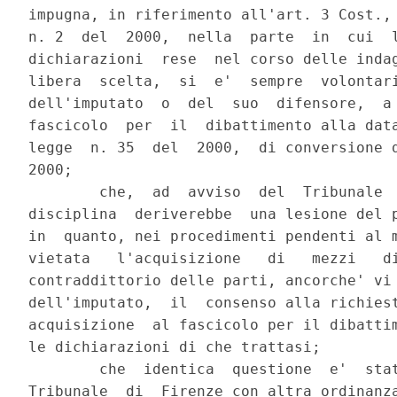
impugna, in riferimento all'art. 3 Cost., 
n. 2  del  2000,  nella  parte  in  cui  l
dichiarazioni  rese  nel corso delle indag
libera  scelta,  si  e'  sempre  volontari
dell'imputato  o  del  suo  difensore,  a 
fascicolo  per  il  dibattimento alla data
legge  n. 35  del  2000,  di conversione d
2000;

        che,  ad  avviso  del  Tribunale  
disciplina  deriverebbe  una lesione del p
in  quanto, nei procedimenti pendenti al m
vietata   l'acquisizione   di   mezzi   di
contraddittorio delle parti, ancorche' vi 
dell'imputato,  il  consenso alla richiest
acquisizione  al fascicolo per il dibattim
le dichiarazioni di che trattasi;

        che  identica  questione  e'  stat
Tribunale  di  Firenze con altra ordinanza