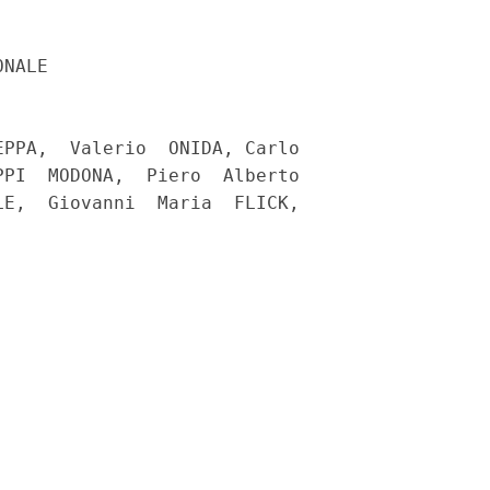
NALE

PPA,  Valerio  ONIDA, Carlo

PI  MODONA,  Piero  Alberto

E,  Giovanni  Maria  FLICK,
