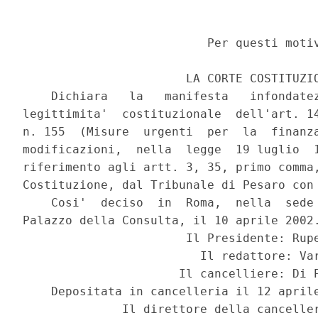
                          Per questi motiv
                       LA CORTE COSTITUZIO
    Dichiara   la   manifesta   infondatez
legittimita'  costituzionale  dell'art. 14
n. 155  (Misure  urgenti  per  la  finanza
modificazioni,  nella  legge  19 luglio  1
riferimento agli artt. 3, 35, primo comma,
Costituzione, dal Tribunale di Pesaro con 
    Cosi'  deciso  in  Roma,  nella  sede 
Palazzo della Consulta, il 10 aprile 2002.
                       Il Presidente: Rupe
                         Il redattore: Var
                      Il cancelliere: Di P
    Depositata in cancelleria il 12 aprile
              Il direttore della canceller