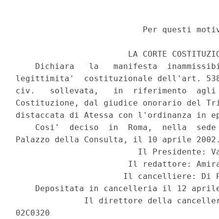
                          Per questi motiv
                       LA CORTE COSTITUZIO
    Dichiara   la   manifesta  inammissibi
legittimita'  costituzionale dell'art. 538
civ.   sollevata,   in  riferimento  agli 
Costituzione, dal giudice onorario del Tri
distaccata di Atessa con l'ordinanza in ep
    Cosi'  deciso  in  Roma,  nella  sede 
Palazzo della Consulta, il 10 aprile 2002.
                         Il Presidente: Va
                       Il redattore: Amira
                      Il cancelliere: Di P
    Depositata in cancelleria il 12 aprile
              Il direttore della canceller