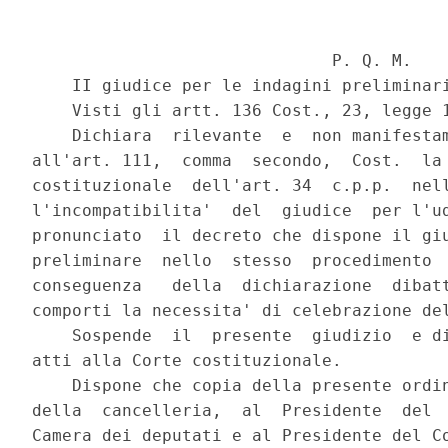
                              P. Q. M.

    II giudice per le indagini preliminari
    Visti gli artt. 136 Cost., 23, legge 1
    Dichiara  rilevante  e  non manifestam
all'art. 111,  comma  secondo,  Cost.  la 
costituzionale  dell'art. 34  c.p.p.  nell
l'incompatibilita'  del  giudice  per l'ud
pronunciato  il decreto che dispone il giu
preliminare  nello  stesso  procedimento  
conseguenza   della  dichiarazione  dibatt
comporti la necessita' di celebrazione del
    Sospende  il  presente  giudizio  e di
atti alla Corte costituzionale.

    Dispone che copia della presente ordin
della  cancelleria,  al  Presidente  del  
Camera dei deputati e al Presidente del Co