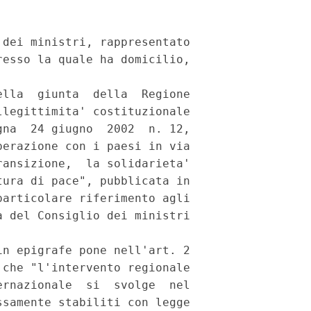
dei ministri, rappresentato

esso la quale ha domicilio,

lla  giunta  della  Regione

legittimita' costituzionale

na  24 giugno  2002  n. 12,

erazione con i paesi in via

ansizione,  la solidarieta'

ura di pace", pubblicata in

articolare riferimento agli

 del Consiglio dei ministri

n epigrafe pone nell'art. 2

che "l'intervento regionale

rnazionale  si  svolge  nel

samente stabiliti con legge
