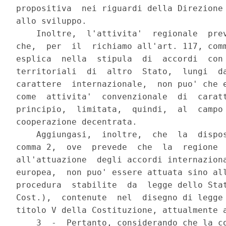
propositiva  nei riguardi della Direzione 
allo sviluppo.

    Inoltre,  l'attivita'  regionale  prev
che,  per  il  richiamo all'art. 117, comm
esplica  nella  stipula  di  accordi  con 
territoriali  di  altro  Stato,  lungi  da
carattere  internazionale,  non puo' che e
come  attivita'  convenzionale  di  caratt
principio,  limitata,  quindi,  al  campo 
cooperazione decentrata.

    Aggiungasi,  inoltre,  che  la  dispos
comma 2,  ove  prevede  che  la  regione  
all'attuazione  degli accordi internaziona
europea,  non puo' essere attuata sino all
procedura  stabilite  da  legge dello Stat
Cost.),  contenute  nel  disegno di legge 
titolo V della Costituzione, attualmente a
    3  -  Pertanto, considerando che la co