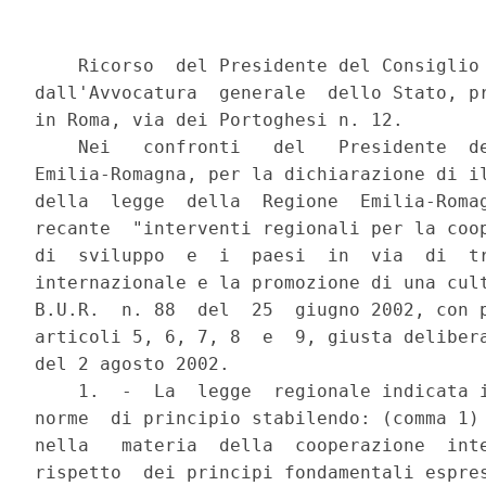
    Ricorso  del Presidente del Consiglio 
dall'Avvocatura  generale  dello Stato, pr
in Roma, via dei Portoghesi n. 12.

    Nei   confronti   del   Presidente  de
Emilia-Romagna, per la dichiarazione di il
della  legge  della  Regione  Emilia-Romag
recante  "interventi regionali per la coop
di  sviluppo  e  i  paesi  in  via  di  tr
internazionale e la promozione di una cult
B.U.R.  n. 88  del  25  giugno 2002, con p
articoli 5, 6, 7, 8  e  9, giusta delibera
del 2 agosto 2002.

    1.  -  La  legge  regionale indicata i
norme  di principio stabilendo: (comma 1) 
nella   materia  della  cooperazione  inte
rispetto  dei principi fondamentali espres