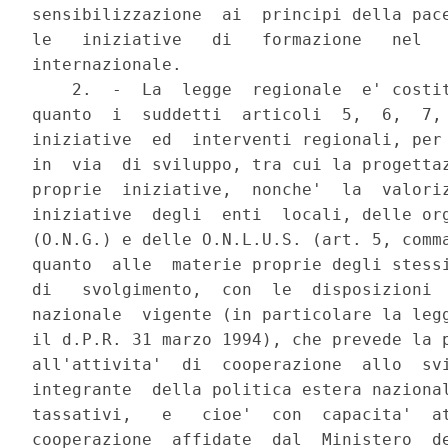
sensibilizzazione  ai  principi della pace
le   iniziative   di   formazione   nel   
internazionale.

    2.  -  La  legge  regionale  e' costit
quanto  i  suddetti  articoli  5,  6,  7, 
iniziative  ed  interventi regionali, per 
in  via  di sviluppo, tra cui la progettaz
proprie  iniziative,  nonche'  la  valoriz
iniziative  degli  enti  locali, delle org
(O.N.G.) e delle O.N.L.U.S. (art. 5, comma
quanto  alle  materie proprie degli stessi
di   svolgimento,  con  le  disposizioni  
nazionale  vigente (in particolare la legg
il d.P.R. 31 marzo 1994), che prevede la p
all'attivita'  di  cooperazione  allo  svi
integrante  della politica estera nazional
tassativi,   e   cioe'  con  capacita'  at
cooperazione  affidate  dal  Ministero  de