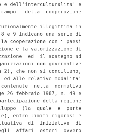
 e dell'interculturalita' e

campo   della  cooperazione

uzionalmente illegittima in

8 e 9 indicano una serie di

la cooperazione con i paesi

ione e la valorizzazione di

zazione  ed  il sostegno ad

anizzazioni non governative

 2), che non si conciliano,

 ed alle relative modalita'

contenute  nella  normativa

e 26 febbraio 1987, n. 49 e

artecipazione della regione

luppo  (la  quale  e' parte

e), entro limiti rigorosi e

tuativa  di  iniziative  di

gli  affari  esteri  ovvero
