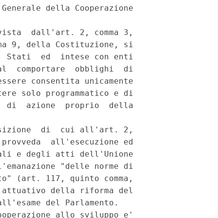
Generale della Cooperazione

ista  dall'art. 2, comma 3,

a 9, della Costituzione, si

 Stati  ed  intese con enti

l  comportare  obblighi  di

ssere consentita unicamente

ere solo programmatico e di

 di  azione  proprio  della

izione  di  cui all'art. 2,

provveda  all'esecuzione ed

li e degli atti dell'Unione

'emanazione "delle norme di

o" (art. 117, quinto comma,

attuativo della riforma del

ll'esame del Parlamento.

operazione allo sviluppo e'
