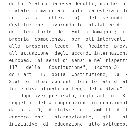
dello  Stato o da essa dedotti, nonche' ne
statale in materia di politica estera e di
cui   alla   lettera   a)   del  secondo  
Costituzione  favorendo le iniziative dei 
del  territorio  dell'Emilia-Romagna";  (c
propria  competenza,  per  gli interventi 
alla  presente  legge,  la  Regione  provv
all'attuazione  degli accordi internaziona
europea,  ai sensi ai sensi e nel rispetto
117   della   Costituzione";  (comma 3)  "
dell'art. 117  della  Costituzione,  la  R
Stati e intese con enti territoriali di al
forme disciplinati da leggi dello Stato".

    Dopo aver precisato, negli articoli 3 
soggetti  della cooperazione internazional
da  5  a  9,  definisce  gli  ambiti  di i
cooperazione   internazionale,   gli   int
iniziative  di  educazione  allo sviluppo,