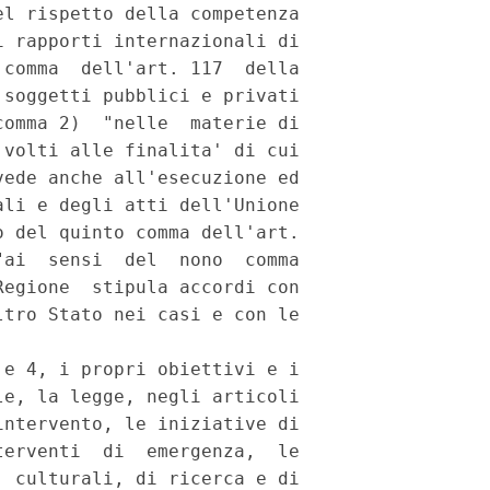
l rispetto della competenza

 rapporti internazionali di

comma  dell'art. 117  della

soggetti pubblici e privati

omma 2)  "nelle  materie di

volti alle finalita' di cui

ede anche all'esecuzione ed

li e degli atti dell'Unione

 del quinto comma dell'art.

ai  sensi  del  nono  comma

egione  stipula accordi con

tro Stato nei casi e con le

e 4, i propri obiettivi e i

e, la legge, negli articoli

ntervento, le iniziative di

erventi  di  emergenza,  le

 culturali, di ricerca e di
