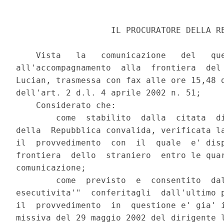
                   IL PROCURATORE DELLA RE
    Vista   la   comunicazione   del   que
all'accompagnamento  alla  frontiera  del 
Lucian, trasmessa con fax alle ore 15,48 d
dell'art. 2 d.l. 4 aprile 2002 n. 51;

    Considerato che:

        come  stabilito  dalla  citata  di
della  Repubblica convalida, verificata la
il  provvedimento  con  il  quale  e' disp
frontiera  dello  straniero  entro le quar
comunicazione;

        come  previsto  e  consentito  dal
esecutivita'"  conferitagli  dall'ultimo p
il  provvedimento  in  questione e' gia' i
missiva del 29 maggio 2002 del dirigente l