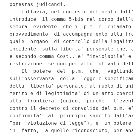
potestas judicandi.

    Tuttavia, nel contesto delineato dall'
introduce  il comma 5-bis nel corpo dell'a
sembra  evidente  che il p.m. e' chiamato 
provvedimento  di accompagnamento alla fro
quale  organo  di controllo della legalita
incidente  sulla liberta' personale che, a
e secondo comma Cost., e' "inviolabile" e 
restrizione "se non per atto motivato dell
    Il  potere  del  p.m.  che,  vegliando
sull'osservanza  della  legge e specificam
della  liberta' personale, al ruolo di uni
merito e di legittimita' di un atto coerci
alla  frontiera  (unico,  perche'  l'event
contro il decreto di convalida del p.m. e'
conformita'  al  principio sancito dall'ar
"per  violazione di legge"), e' un potere 
in  fatto,  a quello riconosciuto, per ana