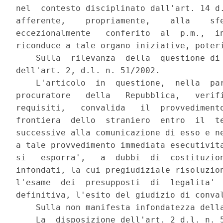
nel  contesto disciplinato dall'art. 14 d.
afferente,    propriamente,    alla    sfe
eccezionalmente   conferito  al  p.m.,  in
riconduce a tale organo iniziative, poteri
    Sulla  rilevanza  della  questione di 
dell'art. 2, d.l. n. 51/2002.

    L'articolo  in  questione,  nella  par
procuratore   della   Repubblica,   verifi
requisiti,   convalida   il  provvedimento
frontiera  dello  straniero  entro  il  te
successive alla comunicazione di esso e ne
a tale provvedimento immediata esecutivita
si   esporra',   a  dubbi  di  costituzion
infondati, la cui pregiudiziale risoluzion
l'esame  dei  presupposti  di  legalita'  
definitiva, l'esito del giudizio di conval
    Sulla non manifesta infondatezza della
    La  disposizione dell'art. 2 d.l. n. 5