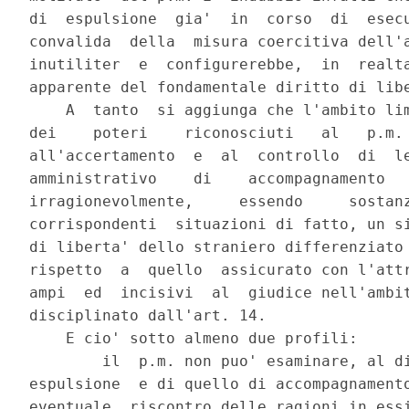
di  espulsione  gia'  in  corso  di  esecu
convalida  della  misura coercitiva dell'a
inutiliter  e  configurerebbe,  in  realta
apparente del fondamentale diritto di libe
    A  tanto  si aggiunga che l'ambito lim
dei    poteri    riconosciuti   al   p.m. 
all'accertamento  e  al  controllo  di  le
amministrativo    di    accompagnamento   
irragionevolmente,     essendo     sostanz
corrispondenti  situazioni di fatto, un si
di liberta' dello straniero differenziato 
rispetto  a  quello  assicurato con l'attr
ampi  ed  incisivi  al  giudice nell'ambit
disciplinato dall'art. 14.

    E cio' sotto almeno due profili:

        il  p.m. non puo' esaminare, al di
espulsione  e di quello di accompagnamento
eventuale  riscontro delle ragioni in essi