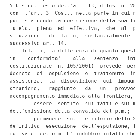
5-bis nel testo dell'art. 13, d.lgs. n. 28
con  l'art. 3  Cost., nella parte in cui n
pur  statuendo la coercizione della sua li
tutela,  piena  ed  effettiva,  che  al  p
situazione   di  fatto,  sostanzialmente  
successivo art. 14.

    Infatti,  a differenza di quanto quest
in    conformita'    alla   sentenza   int
costituzionale  n. 105/2001)  prevede  per
decreto  di  espulsione  e  trattenuto  in
assistenza,  la  disposizione  qui  impugn
straniero,   raggiunto   da   un   provved
accompagnamento immediato alla frontiera, 
        essere  sentito  sui fatti e sui m
dell'emissione della convalida del p.m.;

        permanere  sul  territorio dello S
definitiva  esecuzione  dell'espulsione, f
motivato  del p.m. E' indubbio infatti che