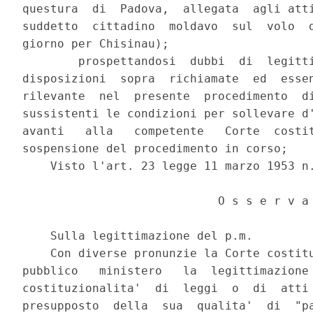
questura  di  Padova,  allegata  agli atti
suddetto  cittadino  moldavo  sul  volo  d
giorno per Chisinau);

        prospettandosi  dubbi  di  legitti
disposizioni  sopra  richiamate  ed  essen
rilevante  nel  presente  procedimento  di
sussistenti le condizioni per sollevare d'
avanti   alla   competente   Corte  costit
sospensione del procedimento in corso;

    Visto l'art. 23 legge 11 marzo 1953 n.
                            O s s e r v a

    Sulla legittimazione del p.m.

    Con diverse pronunzie la Corte costitu
pubblico   ministero   la  legittimazione 
costituzionalita'  di  leggi  o  di  atti 
presupposto  della  sua  qualita'  di  "pa