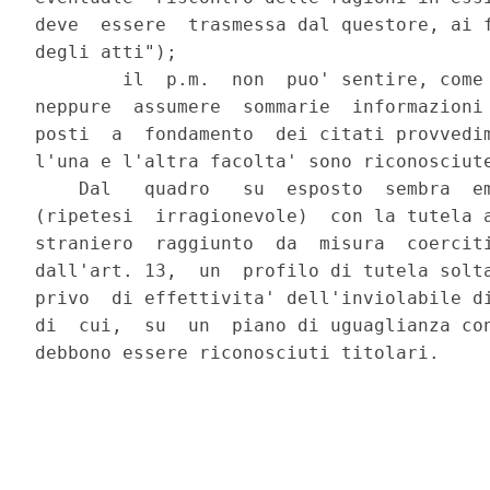
deve  essere  trasmessa dal questore, ai f
degli atti");

        il  p.m.  non  puo' sentire, come 
neppure  assumere  sommarie  informazioni 
posti  a  fondamento  dei citati provvedim
l'una e l'altra facolta' sono riconosciute
    Dal   quadro   su  esposto  sembra  em
(ripetesi  irragionevole)  con la tutela a
straniero  raggiunto  da  misura  coerciti
dall'art. 13,  un  profilo di tutela solta
privo  di effettivita' dell'inviolabile di
di  cui,  su  un  piano di uguaglianza con